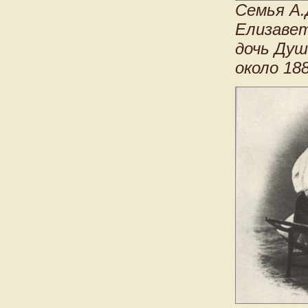
Семья А.
Елизавет
дочь Душ
около 188