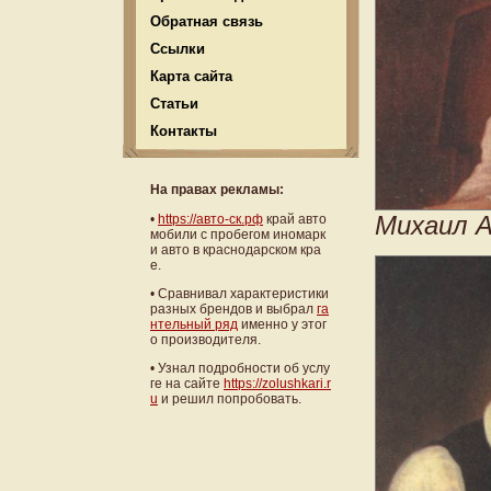
Обратная связь
Ссылки
Карта сайта
Статьи
Контакты
На правах рекламы:
Михаил А
•
https://авто-ск.рф
край авто
мобили с пробегом иномарк
и авто в краснодарском кра
е.
• Сравнивал характеристики
разных брендов и выбрал
га
нтельный ряд
именно у этог
о производителя.
• Узнал подробности об услу
ге на сайте
https://zolushkari.r
u
и решил попробовать.