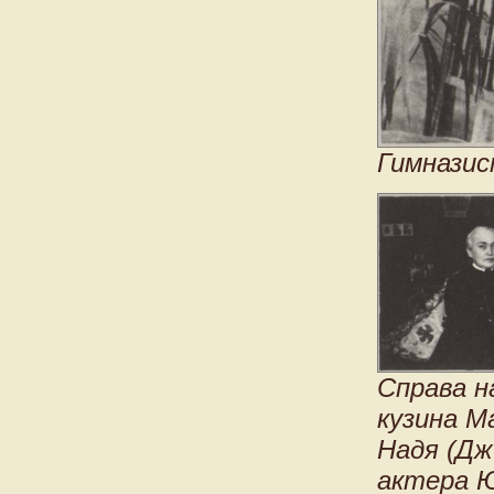
Гимназис
Справа н
кузина М
Надя (Дж
актера Ю