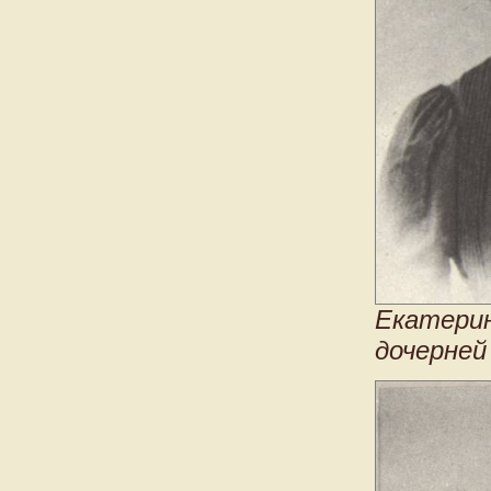
Екатерин
дочерней