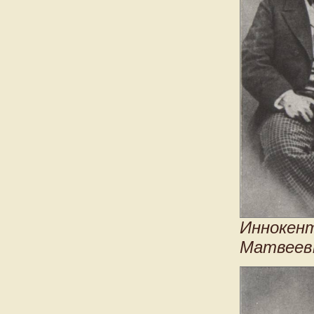
Иннокент
Матвеевн