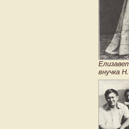
Елизавет
внучка Н