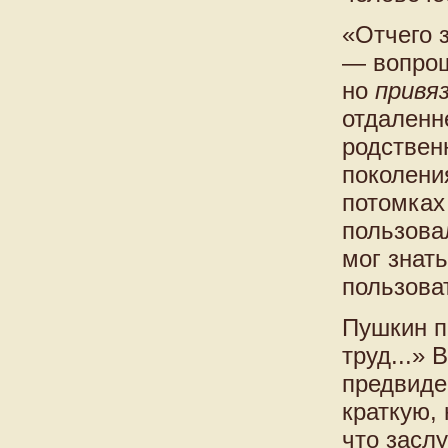
«Отчего 
— вопрош
но
привя
отдаленн
родствен
поколени
потомках
пользова
мог знат
пользова
Пушкин п
труд...»
предвиден
краткую,
что засл