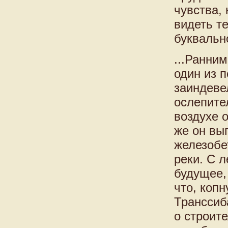
чувства,
видеть т
буквальн
...Ранни
один из 
заиндеве
ослепите
воздухе о
же он вы
железобе
реки. С 
будущее,
что, коп
Транссиб
о строит