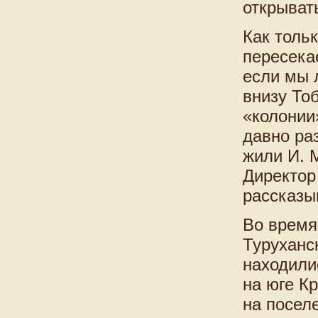
открыват
Как толь
пересека
если мы 
внизу Тоб
«колонии
давно ра
жили И. 
Директор
рассказыв
Во время
Туруханс
находилис
на юге К
на посел