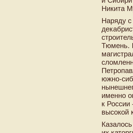
и Сибири
Никита М
Наряду с
декабрис
строител
Тюмень. 
магистрал
сломленн
Петропав
южно-сиб
нынешнег
именно о
к России
высокой 
Казалось 
их катор