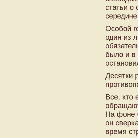
статьи о
середине
Особой г
один из 
обязател
было и в 
останови
Десятки р
противоп
Все, кто 
обращают
На фоне 
он сверк
время ст