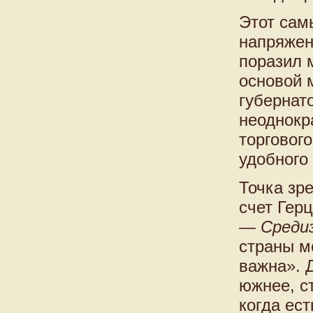
Этот сам
напряжен
поразил 
основой 
губернат
неоднокр
торгового
удобного
Точка зр
счет Гер
— Средиз
страны м
важна». 
южнее, с
когда ест