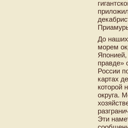
гигантск
приложил
декабрис
Приамурь
До наших
морем ок
Японией,
правде» 
России п
картах д
которой 
округа. 
хозяйств
разграни
Эти наме
сообщени