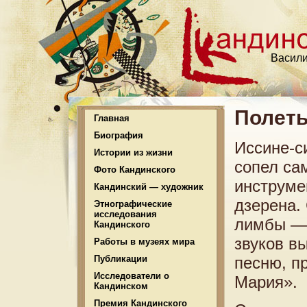
Васили
Полет
Главная
Биография
Иссине-с
Истории из жизни
сопел са
Фото Кандинского
инструме
Кандинский — художник
дзерена.
Этнографические
исследования
лимбы — 
Кандинского
звуков в
Работы в музеях мира
Публикации
песню, п
Исследователи о
Мария».
Кандинском
Премия Кандинского