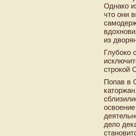
Однако и
что они 
самодерж
вдохнови
из дворя
Глубоко 
исключит
строкой 
Попав в 
каторжан
сблизили
освоение
деятельн
дело дек
становит