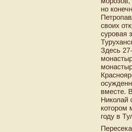
морозов,
но конеч
Петропавл
своих от
суровая з
Туруханс
Здесь 27
монастыр
монастыр
Краснояр
осужденн
вместе. 
Николай 
котором м
году в Ту
Пересека