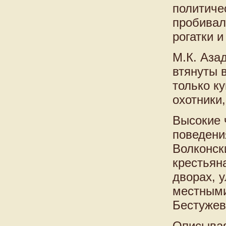
политиче
пробивал
рогатки 
М.К. Аза
втянуты 
только ку
охотники
Высокие 
поведени
Волконск
крестьян
дворах, 
местными
Бестужев
Описывая