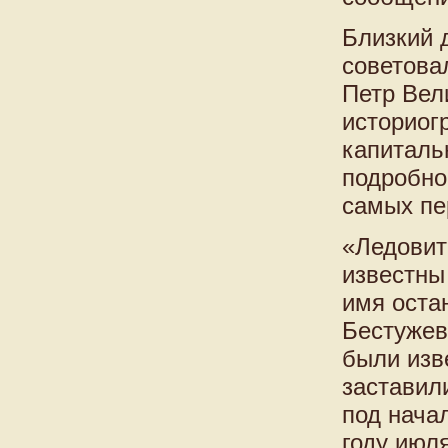
Близкий 
советовал
Петр Вел
историог
капиталь
подробно 
самых пе
«Ледовит
известны
имя оста
Бестужев
были изве
заставил
под нача
году июля