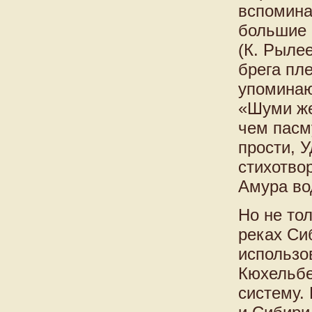
вспомина
большие 
(К. Рылее
брега пл
упоминаю
«Шуми же
чем пасм
прости, 
стихотво
Амура во
Но не то
реках Си
использо
Кюхельбе
систему.