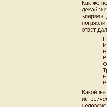
Как же н
декабрист
«первенц
погрязли
ответ да
Н
И
В
В
О
Т
Н
В
Какой же 
историче
человече