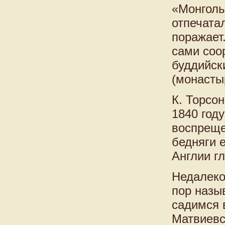
«Монголь
отпечата
поражает
сами соо
буддийск
(монасты
К. Торсо
1840 год
воспреще
бедняги 
Англии г
Недалеко
пор назы
садимся 
Матвиевс