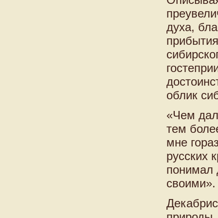
преувели
духа, бл
прибытия
сибирско
гостепри
достоинс
облик си
«Чем дал
тем боле
мне гора
русских 
понимал 
своими».
Декабрис
природы,