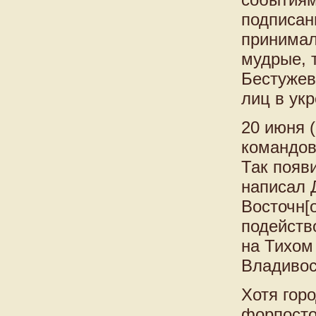
подписан
принимал
мудрые, 
Бестужев
лиц в ук
20 июня 
командов
Так появ
написал Д
Восточн[о
подейств
на Тихом
Владивос
Хотя гор
форпосто