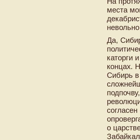
На протя
места мо
декабрис
невольно
Да, Сиби
политиче
каторги 
концах. 
Сибирь в
сложнейш
подпочву
революци
согласен
опроверг
о царстве
Забайкал