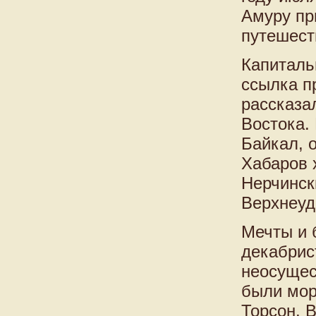
Амуру пр
путешест
Капиталь
ссылка п
рассказа
Востока. 
Байкал, 
Хабаров х
Нерчинск
Верхнеуд
Мечты и 
декабрис
неосущес
были мор
Торсон, В