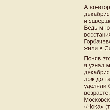
А во-вто
декабрис
и заверш
Ведь мно
восстани
Горбачев
жили в С
Поняв это
я узнал 
декабрис
лож до т
уделяли 
возрасте.
Московск
«Чока» (