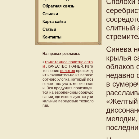
Сполохи 
Обратная связь
серебрис
Ссылки
сосредото
Карта сайта
слитный 
Статьи
стремите
Контакты
Синева н
На правах рекламы:
крылья с
•
трикотажное полотно опто
облаков 
м
. КАЧЕСТВО ТКАНЕЙ. Изго
товление
полотен
происход
недавно 
ит исключительно из первос
ортного хлопка, который поз
в сумере
воляет получать мягкие ткан
и. Вся продукция производи
расслаив
тся на европейском оборудо
вании, где используются уни
«Желтый 
кальные передовые техноло
гии.
диссонан
мелодии,
последний