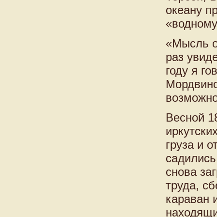
океану п
«водному
«Мысль о
раз увид
году я г
Мордвино
возможно
Весной 1
иркутски
груза и 
садились
снова за
труда, сб
караван 
находящи