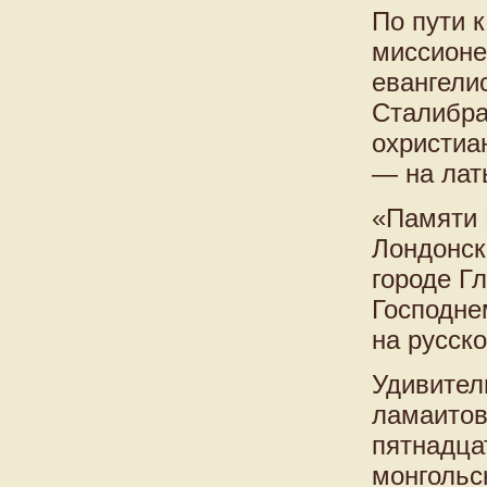
По пути 
миссионе
евангели
Сталибра
охристиа
— на латы
«Памяти 
Лондонск
городе Гл
Господне
на русск
Удивител
ламаитов
пятнадца
монгольск