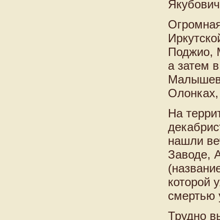
Якубович
Огромная
Иркутской
Поджио, 
а затем в
Малышевк
Олонках, 
На терри
декабрис
нашли ве
Заводе, 
(названи
которой 
смертью 
Трудно в