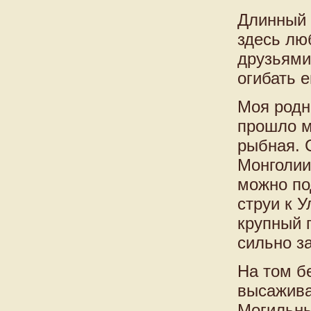
Длинный 
здесь лю
друзьями
огибать е
Моя родн
прошло м
рыбная. 
Монголии
можно по
струи к У
крупный 
сильно за
На том б
высажива
Могильны