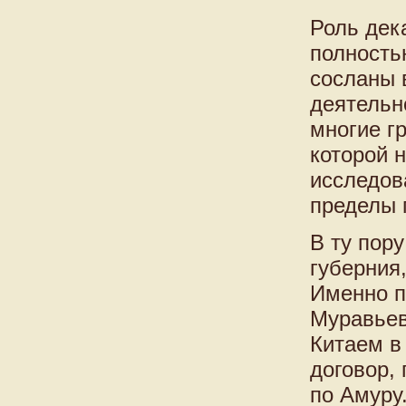
Роль дек
полность
сосланы 
деятельн
многие г
которой н
исследов
пределы 
В ту пор
губерния
Именно п
Муравьев
Китаем в
договор,
по Амуру