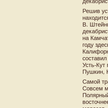
декабрис
Решив ус
находится
В. Штейн
декабрис
на Камчат
году зде
Калифорни
составил
Усть-Кут
Пушкин, 
Самой тр
Совсем м
Полярный
восточне