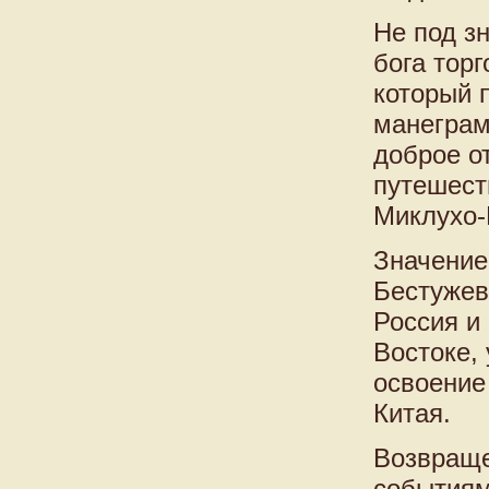
Не под з
бога тор
который 
манеграм
доброе о
путешест
Миклухо-
Значение
Бестужев
Россия и
Востоке,
освоение
Китая.
Возвраще
событиям