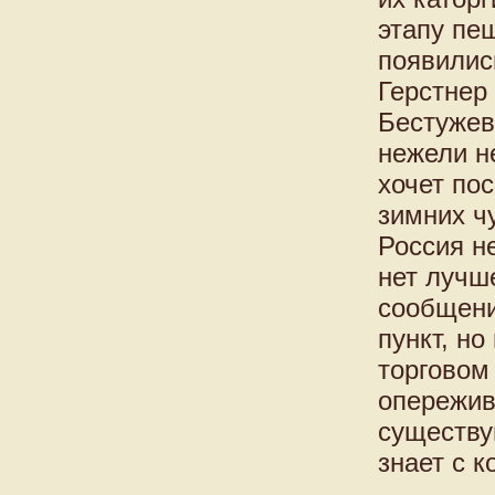
этапу пе
появилис
Герстнер
Бестужев 
нежели н
хочет по
зимних ч
Россия н
нет лучш
сообщени
пункт, н
торговом 
опережив
существу
знает с к