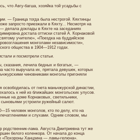
ь, что Авгу-багша, хозяйка той усадьбы с
ии. — Граница тогда была нестрогой. Кяхтинцы
оже запросто приезжали в Кяхту... Несмотря на
— делала доклады в Кяхте на заседаниях
имировна достала оттиски статей А. Корнаковой
святому учителю», «Поездка на буддийское
провозглашения монголами независимости»,
ского общества в 1904—1912 годах.
стали и посмотрели статьи.
, сказания, лечила бедных и богатых, —
 часто выручала их, прятала девушек, которых
аньчжурскими чиновниками монголы пригоняли
лия освободилась от гнета маньчжурской династии,
ехалось к ней из ближайших монгольских улусов.
нные на доме Корнаковых, светильники,
с сыновьями устроили ружейный салют.
—15 человек монголов, кто по делу, кто на
 впечатлениями и слухами. Одним словом, мы
р родственник-лама. Августа Дмитриевна тут же
ршин белого коленкора. От начала до конца
ье «Похороны Ханцзина — ламы-гелюна».