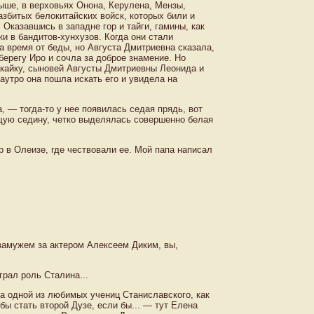
ыше, в верховьях Онона, Керулена, Мензы,
азбитых белокитайских войск, которых били и
 Оказавшись в западне гор и тайги, гамины, как
и в бандитов-хунхузов. Когда они стали
а время от беды, но Августа Дмитриевна сказала,
берегу Иро и сочла за доброе знамение. Но
кайку, сыновей Августы Дмитриевны Леонида и
аутро она пошла искать его и увидела на
 — тогда-то у нее появилась седая прядь, вот
бщую седину, четко выделялась совершенно белая
 в Олеизе, где чествовали ее. Мой папа написал
замужем за актером Алексеем Диким, вы,
грал роль Сталина...
а одной из любимых учениц Станиславского, как
бы стать второй Дузе, если бы... — тут Елена