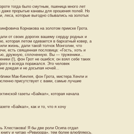
ороте тогда было смутным, пшеница много лет
и даже прорытые канавы для орошения полей. Но
и, леса, которые выгодно сбывались на золотых
инфовича Корнакова на золотом прииске Грота.
вдали от своих дорогих вашему сердцу родных и
ю, которая летом одевается в бархатный ковер, а
или жизнь, дали такой толчок Монголии, что
ечи, есть священная пословица: «Гость, хоть и
мью, дружную, сплоченную. Вы — труженики...
ники (!), фон Грот не ошибся; он взял себе таких
орого я всегда поражался. Это человек
не доедая и не досыпая ночей...
ублики Мак-Кинлея, фон Грота, мистера Хенли и
мысленно присутствует с вами, самые лучшие
яхтинской газеты «Байкал», которая начала
зете «Байкал», как и то, что я хочу
ь Хлестакова! Я бы две роли Осипа отдал
книгу и читаю «Ревизора», тем более влюбляюсь.