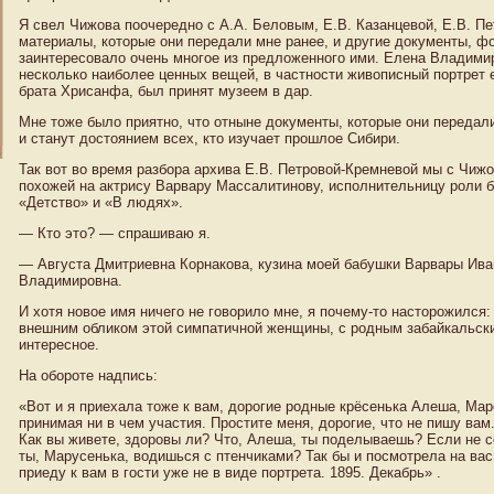
Я свел Чижова поочередно с А.А. Беловым, Е.В. Казанцевой, Е.В. П
материалы, которые они передали мне ранее, и другие документы, ф
заинтересовало очень многое из предложенного ими. Елена Владими
несколько наиболее ценных вещей, в частности живописный портрет 
брата Хрисанфа, был принят музеем в дар.
Мне тоже было приятно, что отныне документы, которые они передал
и станут достоянием всех, кто изучает прошлое Сибири.
Так вот во время разбора архива Е.В. Петровой-Кремневой мы с Ч
похожей на актрису Варвару Массалитинову, исполнительницу роли
«Детство» и «В людях».
— Кто это? — спрашиваю я.
— Августа Дмитриевна Корнакова, кузина моей бабушки Варвары Ива
Владимировна.
И хотя новое имя ничего не говорило мне, я почему-то насторожился: 
внешним обликом этой симпатичной женщины, с родным забайкальским
интересное.
На обороте надпись:
«Вот и я приехала тоже к вам, дорогие родные крёсенька Алеша, Мар
принимая ни в чем участия. Простите меня, дорогие, что не пишу вам
Как вы живете, здоровы ли? Что, Алеша, ты поделываешь? Если не се
ты, Марусенька, водишься с птенчиками? Так бы и посмотрела на вас
приеду к вам в гости уже не в виде портрета. 1895. Декабрь» .