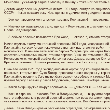
Монголии Сухэ-Батор ездил в Москву к Ленину и тоже мог посетить К
Достав карту военных действий летом 1921 года, снятую из энциклоп
СССР», Чижов показал реку Иро, где мы с удивлением увидели назва
— Это же наверняка монгольское название Корнаковки! — воскликну
— Именно так называлось село, где жили Корна-ковы, и фамилия их 
Елена Владимировна.
— А сейчас селение называется Еро-Хоро, — сказал я, сличив стару
Начав изучать схему монгольской операции 1921 года, изображенной н
Карнакайка со всех сторон окружены стрелами наступления войск — с
монгольских. В начале лета войска барона Унгерна прошли через Карн
советско-монгольских войск, отошли обратно. У наших отличился 35-
Рокоссовского, который разбил белых на реке Джиде, западнее Кяхт
Красного Знамени. Получив ранение, он лечился в Кяхте и тут позн
В начале июля 1921 года экспедиционный корпус под командованием
войсками, которые вел Сухэ-Батор, прорвали линию обороны унгернов
Карнакайки, прошли к Урге (ныне Улан-Батор), освободили столицу Мо
правом берегу Селенги у озера Модонкуль, севернее Ван-Хуре, ныне 
— Какой вихрь кружил вокруг Корнаковых! — удивился я. — Как же н
— Как ни странно, — сказала Елена Владимировна, — выручили порт
сфотографированы в русской военной форме, при всех регалиях, орд
уважение и признательность за оказанную помощь. Вот белые и приня
Далее Елена Владимировна рассказала о трагедии, разыгравшейся по