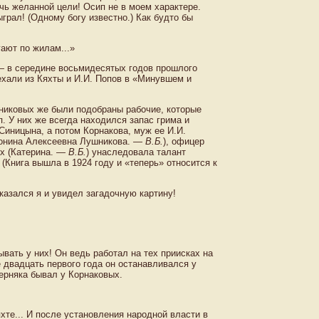
чь желанной цели! Осип не в моем характере.
грал! (Одному богу известно.) Как будто бы
гают по жилам...»
 — в середине восьмидесятых годов прошлого
ехали из Кяхты и И.И. Попов в «Минувшем и
никовых же были подобраны рабочие, которые
п. У них же всегда находился запас грима и
Синицына, а потом Корнакова, муж ее И.И.
нтонина Алексеевна Лушникова. —
В.Б.
), офицер
ых (Катерина. —
В.Б.
) унаследовала талант
(Книга вышла в 1924 году и «теперь» относится к
оказался я и увидел загадочную картину!
вать у них! Он ведь работал на тех приисках на
е двадцать первого года он останавливался у
верняка бывал у Корнаковых.
хте... И после установления народной власти в