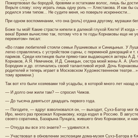
Пожертвовал бы бородой, бровями и остатками волос, лишь бы дости
Верьте слову: хочу играть лишь одну роль — Хлестакова. И как бы сы
родился этим типом... Не судите меня, но поверьте искренности...
При одном воспоминании, что она (роль) отдана другому, мурашки бе
Боже ты мой! Какие страсти кипели в далекой глухой Кяхте! И когда
века! Время вычисляю так, потому что в те годы Корнаковы еще не у
пережитом» писал:
«Во главе любителей стояли семьи Лушниковых и Синицыных. У Луш
легко справлялись с устройством сцены, с переменой декораций и т. 
париков. Среди кяхтинцев были прямо-таки выдающиеся актеры А.Д. 
Корнаков, А.Я. Немчинов, И.Д. Синицын, сестра моей жены А. А. (А
Бородкин и др. отличались своей талантливой игрой. Дочь Корнаков
родителей и теперь играет в Московском Художественнном театре...» 
тому времени.)
Так вот кто были хозяевами той усадьбы, в которой много лет назад 
— И долго они жили там? — спросил Чижов.
— До тысяча девятьсот двадцать первого года.
— Погодите, — вдруг взволновался он, — выходит, Сухэ-Батор мог бы
Иро, много раз проезжал Корнаковку, когда ездил в Россию. В август
своего соратника, Базарына Пунцага, жившего близ Корнаковки, и на
— Откуда вы все это знаете? — удивился я.
— Участвовал в обновлении экспозиции дома-музея Сухэ-Батора в Кя