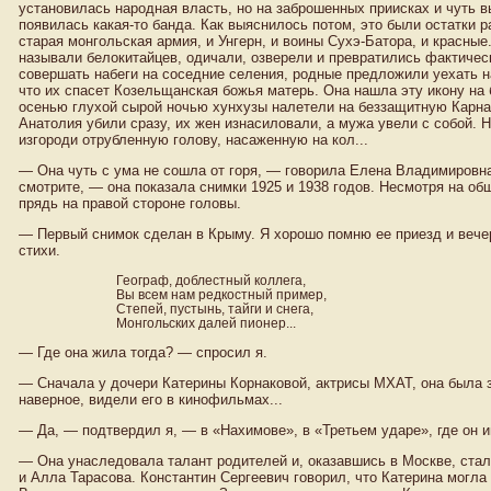
установилась народная власть, но на заброшенных приисках и чуть в
появилась какая-то банда. Как выяснилось потом, это были остатки р
старая монгольская армия, и Унгерн, и воины Сухэ-Батора, и красные.
называли белокитайцев, одичали, озверели и превратились фактическ
совершать набеги на соседние селения, родные предложили уехать н
что их спасет Козельщанская божья матерь. Она нашла эту икону на 
осенью глухой сырой ночью хунхузы налетели на беззащитную Карна
Анатолия убили сразу, их жен изнасиловали, а мужа увели с собой. Н
изгороди отрубленную голову, насаженную на кол...
— Она чуть с ума не сошла от горя, — говорила Елена Владимировна,
смотрите, — она показала снимки 1925 и 1938 годов. Несмотря на о
прядь на правой стороне головы.
— Первый снимок сделан в Крыму. Я хорошо помню ее приезд и вечер
стихи.
Географ, доблестный коллега,
Вы всем нам редкостный пример,
Степей, пустынь, тайги и снега,
Монгольских далей пионер...
— Где она жила тогда? — спросил я.
— Сначала у дочери Катерины Корнаковой, актрисы МХАТ, она была 
наверное, видели его в кинофильмах...
— Да, — подтвердил я, — в «Нахимове», в «Третьем ударе», где он и
— Она унаследовала талант родителей и, оказавшись в Москве, стал
и Алла Тарасова. Константин Сергеевич говорил, что Катерина могла 