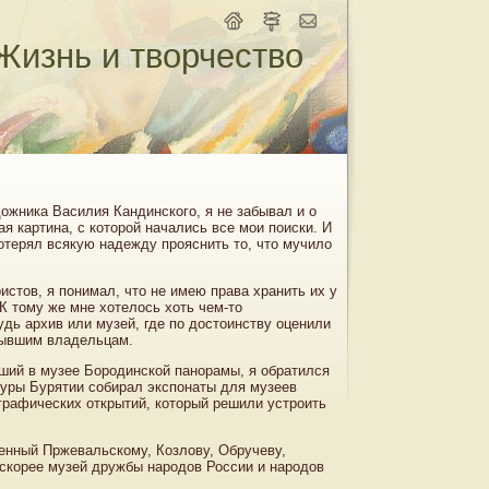
Жизнь и творчество
ожника Василия Кандинского, я не забывал и о
я картина, с которой начались все мои поиски. И
отерял всякую надежду прояснить то, что мучило
стов, я понимал, что не имею права хранить их у
К тому же мне хотелось хоть чем-то
будь архив или музей, где по достоинству оценили
 бывшим владельцам.
вший в музее Бородинской панорамы, я обратился
ьтуры Бурятии собирал экспонаты для музеев
ографических открытий, который решили устроить
щенный Пржевальскому, Козлову, Обручеву,
 скорее музей дружбы народов России и народов