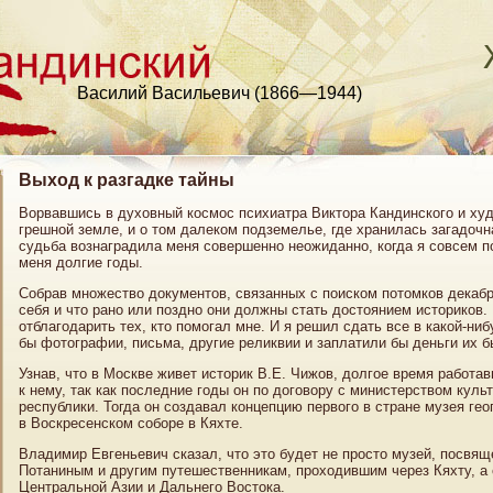
Василий Васильевич (1866—1944)
Выход к разгадке тайны
Ворвавшись в духовный космос психиатра Виктора Кандинского и худ
грешной земле, и о том далеком подземелье, где хранилась загадочна
судьба вознаградила меня совершенно неожиданно, когда я совсем п
меня долгие годы.
Собрав множество документов, связанных с поиском потомков декабри
себя и что рано или поздно они должны стать достоянием историков. 
отблагодарить тех, кто помогал мне. И я решил сдать все в какой-ни
бы фотографии, письма, другие реликвии и заплатили бы деньги их
Узнав, что в Москве живет историк В.Е. Чижов, долгое время работа
к нему, так как последние годы он по договору с министерством кул
республики. Тогда он создавал концепцию первого в стране музея ге
в Воскресенском соборе в Кяхте.
Владимир Евгеньевич сказал, что это будет не просто музей, посвя
Потаниным и другим путешественникам, проходившим через Кяхту, а
Центральной Азии и Дальнего Востока.