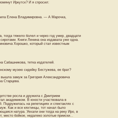
помянут Иркутск? И я спросил:
ветила Елена Владимировна. — А Марочка,
, тогда тяжело болел и через год умер, двадцати
 сиротами. Книги Ленина она издавала уже одна.
иновича Хорошко, который стал известным
а Сабашникова, тетка издателей.
нскому музею сидейку Бестужева, ее брат?
, вышла замуж за Григория Александровича
а Старцева.
детстве росла и дружила с Дмитрием
тал академиком. В юности участвовала в
. Подружилась на репетициях и спектаклях с
ж. Как и все кяхтинцы, тот начал было
ающаяся натура. Уехали они тогда на реку Иро, в
, место бойкое, недалеко золотые прииски...