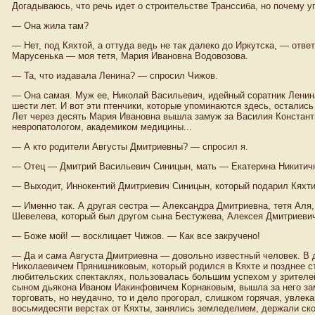
Догадываюсь, что речь идет о строительстве Транссиба, но почему у
— Она жила там?
— Нет, под Кяхтой, а оттуда ведь не так далеко до Иркутска, — от
Марусенька — моя тетя, Мария Ивановна Водовозова.
— Та, что издавала Ленина? — спросил Чижов.
— Она самая. Муж ее, Николай Васильевич, идейный соратник Ленина
шести лет. И вот эти птенчики, которые упоминаются здесь, остались
Лет через десять Мария Ивановна вышла замуж за Василия Констант
невропатологом, академиком медицины...
— А кто родители Августы Дмитриевны? — спросил я.
— Отец — Дмитрий Васильевич Синицын, мать — Екатерина Никитичн
— Выходит, Иннокентий Дмитриевич Синицын, который подарил Кяхти
— Именно так. А другая сестра — Александра Дмитриевна, тетя Аля
Шевелева, который был другом сына Бестужева, Алексея Дмитриевич
— Боже мой! — восклицает Чижов. — Как все закручено!
— Да и сама Августа Дмитриевна — довольно известный человек. В 
Николаевичем Прянишниковым, который родился в Кяхте и позднее с
любительских спектаклях, пользовалась большим успехом у зрителей
сыном дьякона Иваном Иакинфовичем Корнаковым, вышла за него заму
торговать, но неудачно, то и дело прогорал, слишком горячая, увлек
восьмидесяти верстах от Кяхты, занялись земледелием, держали скот