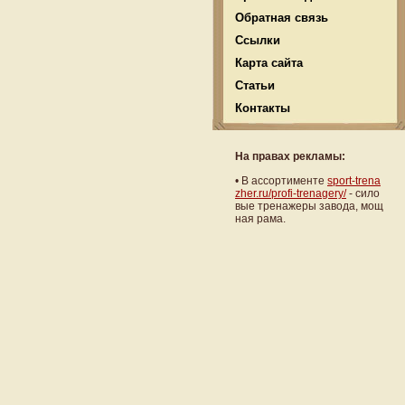
Обратная связь
Ссылки
Карта сайта
Статьи
Контакты
На правах рекламы:
•
В ассортименте
sport-trena
zher.ru/profi-trenagery/
- сило
вые тренажеры завода, мощ
ная рама.