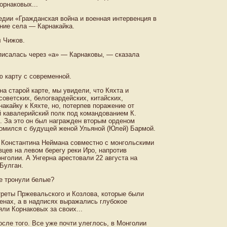
орнаковых...
едии «Гражданская война и военная интервенция в
ние села — Карнакайка.
л Чижов.
писалась через «а» — Карнаковы, — сказала
ю карту с современной.
а старой карте, мы увидели, что Кяхта и
оветских, белогвардейских, китайских,
акайку к Кяхте, но, потерпев поражение от
й кавалерийский полк под командованием К.
ы. За это он был награжден вторым орденом
акомился с будущей женой Ульяной (Юлей) Бармой.
 Константина Неймана совместно с монгольскими
цев на левом берегу реки Иро, напротив
нголии. А Унгерна арестовали 22 августа на
Булган.
е тронули белые?
реты Пржевальского и Козлова, которые были
енах, а в надписях выражались глубокое
ли Корнаковых за своих...
сле того. Все уже почти улеглось, в Монголии