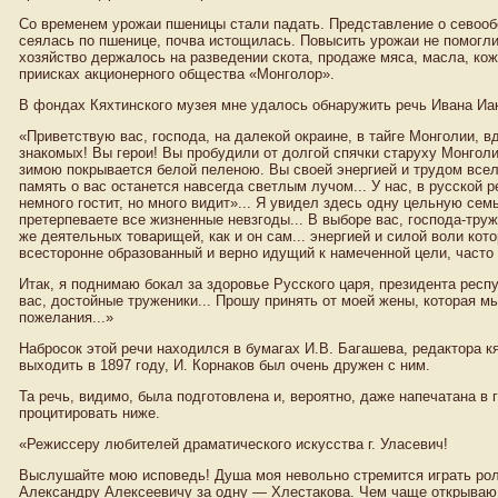
Со временем урожаи пшеницы стали падать. Представление о севооб
сеялась по пшенице, почва истощилась. Повысить урожаи не помогл
хозяйство держалось на разведении скота, продаже мяса, масла, кож
приисках акционерного общества «Монголор».
В фондах Кяхтинского музея мне удалось обнаружить речь Ивана Иак
«Приветствую вас, господа, на далекой окраине, в тайге Монголии, 
знакомых! Вы герои! Вы пробудили от долгой спячки старуху Монголи
зимою покрывается белой пеленою. Вы своей энергией и трудом всел
память о вас останется навсегда светлым лучом... У нас, в русской р
немного гостит, но много видит»... Я увидел здесь одну цельную се
претерпеваете все жизненные невзгоды... В выборе вас, господа-труже
же деятельных товарищей, как и он сам... энергией и силой воли кот
всесторонне образованный и верно идущий к намеченной цели, часто 
Итак, я поднимаю бокал за здоровье Русского царя, президента респ
вас, достойные труженики... Прошу принять от моей жены, которая 
пожелания...»
Набросок этой речи находился в бумагах И.В. Багашева, редактора к
выходить в 1897 году, И. Корнаков был очень дружен с ним.
Та речь, видимо, была подготовлена и, вероятно, даже напечатана в га
процитировать ниже.
«Режиссеру любителей драматического искусства г. Уласевич!
Выслушайте мою исповедь! Душа моя невольно стремится играть рол
Александру Алексеевичу за одну — Хлестакова. Чем чаще открываю 