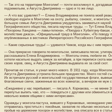
— Так это на территории Монголии! — почти воскликнул я, догадавшис
подземельем, и Августа Дмитриевна — одно и то же лицо.
— А что вас удивляет? — Елена Владимировна не поняла моей реакц
свободно ездили в Монголию на охоту, рыбалку, сенокос, и монголы т
большую семью Августа Дмитриевна умудрялась заниматься наукой 
Географического общества, писала научные труды. — Тут Елена Влад
«Похороны Ханцзина — ламы-гелюна», «Поездка к Хубилгану-бакши, 
молебствие джаса», «Официальный траур в Монголии», «По поводу 
опубликованных в вестниках Императорского Российского Географиче
— Какие серьезные труды! — удивился Чижов, когда мы с ним перели
— Она прекрасно говорила по-монгольски, записывала песни, улигеры
рассказывала Елена Владимировна. — Монголы очень любили ее. Она
хотели насильно выдать замуж за китайцев, а при переписи скота м
своих коров, овец, и Августа Дмитриевна выдавала их за свой скот.
Прочитав ее статьи, я узнал много нового. В 1911 году, когда Монго
Августа Дмитриевна устроила большое празднество. Много гостей съ
Их встречали русский и монгольский государственные флаги, вывеше
благовонные свечи, зажженные во всех комнатах, а вечером ее муж 
«Ежедневно у нас перебывает, — писала А. Корнакова, — не менее 10
перепутье выпить чаю, кто — повидаться с другими или обменяться
невольно живем общими с ними интересами».
Однажды у монгола-пастуха, жившего у Корнаковых, неожиданно уме
отправилась проститься с покойным, захватив по обычаю несколько а
пробыв на церемонии похорон и молебствии, она описала все в стат