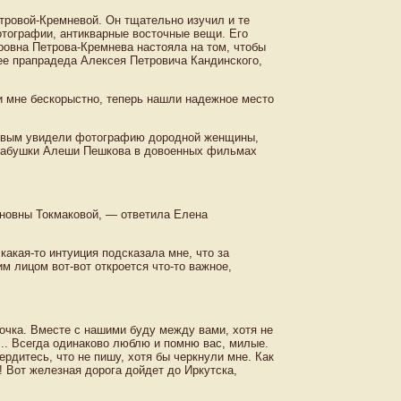
етровой-Кремневой. Он тщательно изучил и те
отографии, антикварные восточные вещи. Его
ровна Петрова-Кремнева настояла на том, чтобы
ее прапрадеда Алексея Петровича Кандинского,
и мне бескорыстно, теперь нашли надежное место
ижовым увидели фотографию дородной женщины,
 бабушки Алеши Пешкова в довоенных фильмах
новны Токмаковой, — ответила Елена
какая-то интуиция подсказала мне, что за
 лицом вот-вот откроется что-то важное,
очка. Вместе с нашими буду между вами, хотя не
... Всегда одинаково люблю и помню вас, милые.
рдитесь, что не пишу, хотя бы черкнули мне. Как
! Вот железная дорога дойдет до Иркутска,