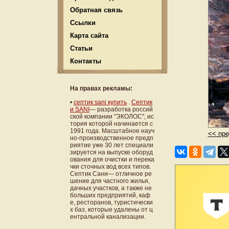
Обратная связь
Ссылки
Карта сайта
Статьи
Контакты
На правах рекламы:
•
септик sani купить
.
Септик
и SANI
— разработка россий
ской компании "ЭКОЛОС", ис
тория которой начинается с
1991 года. Масштабное науч
<< пр
но-производственное предп
риятие уже 30 лет специали
зируется на выпуске оборуд
ования для очистки и перека
чки сточных вод всех типов.
Септик Сани— отличное ре
шение для частного жилья,
дачных участков, а также не
больших предприятий, каф
е, ресторанов, туристически
х баз, которые удалены от ц
ентральной канализации.