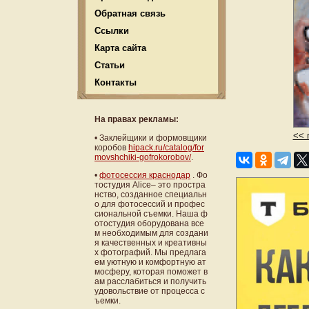
Обратная связь
Ссылки
Карта сайта
Статьи
Контакты
На правах рекламы:
<< 
•
Заклейщики и формовщики
коробов
hipack.ru/catalog/for
movshchiki-gofrokorobov/
.
•
фотосессия краснодар
. Фо
тостудия Alice– это простра
нство, созданное специальн
о для фотосессий и профес
сиональной съемки. Наша ф
отостудия оборудована все
м необходимым для создани
я качественных и креативны
х фотографий. Мы предлага
ем уютную и комфортную ат
мосферу, которая поможет в
ам расслабиться и получить
удовольствие от процесса с
ъемки.