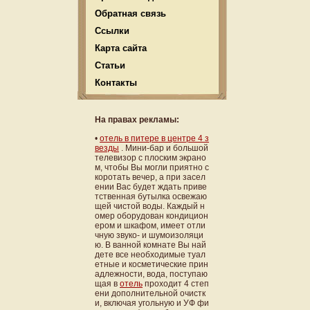
Обратная связь
Ссылки
Карта сайта
Статьи
Контакты
На правах рекламы:
•
отель в питере в центре 4 з
везды
. Мини-бар и большой
телевизор с плоским экрано
м, чтобы Вы могли приятно с
коротать вечер, а при засел
ении Вас будет ждать приве
тственная бутылка освежаю
щей чистой воды. Каждый н
омер оборудован кондицион
ером и шкафом, имеет отли
чную звуко- и шумоизоляци
ю. В ванной комнате Вы най
дете все необходимые туал
етные и косметические прин
адлежности, вода, поступаю
щая в
отель
проходит 4 степ
ени дополнительной очистк
и, включая угольную и УФ фи