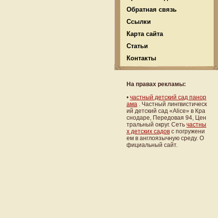
Обратная связь
Ссылки
Карта сайта
Статьи
Контакты
На правах рекламы:
•
частный детский сад панор
ама
. Частный лингвистическ
ий детский сад «Alice» в Кра
снодаре, Передовая 94, Цен
тральный округ. Сеть
частны
х детских садов
с погружени
ем в англоязычную среду. О
фициальный сайт.