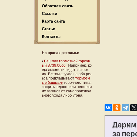
Обратная связь
Ссылки
Карта сайта
Статьи
Контакты
На правах рекламы:
•
Башмак тормозной горочн
ый 8739.00сб
. Например, ко
гда локомотив идет «с горк
и». В этом случае на оба рел
ьса подкладывают
тормозн
ые башмаки
горочного типа;
защиты одного или нескольк
их вагонов от самопроизвол
ьного ухода либо угона.