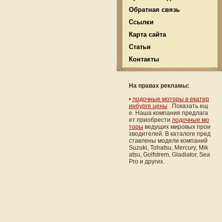
Обратная связь
Ссылки
Карта сайта
Статьи
Контакты
На правах рекламы:
•
лодочные моторы в екатер
инбурге цены
. Показать ещ
е. Наша компания предлага
ет приобрести
лодочные мо
торы
ведущих мировых прои
зводителей. В каталоге пред
ставлены модели компаний
Suzuki, Tohatsu, Mercury, Mik
atsu, Golfstrem, Gladiator, Sea
Pro и других.