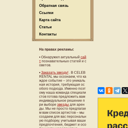
Обратная связь
Ссылки
Карта сайта
Статьи
Контакты
На правах рекламы:
•
Обнаружил актуальный
сай
т
познавательных статей и с
оветов.
•
Заказать звезду!
. В CELEB
RENTAL мы осознаем, что ка
ждое событие – это уникаль
ная история, требующая ос
обого подхода. Именно поэт
ому наша команда специали
стов готова предложить вам
индивидуальное решение п
ри выборе
звезды
для арен
ды. Мы не просто предлагае
м вам список артистов – мы
создаем для вас персональн
ую подборку, учитывая ваши
предпочтения, бюджет и осо