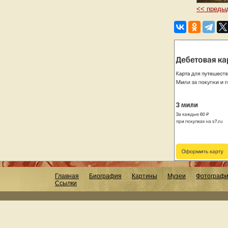
<< преды
Главная
Биография
Картины
Музеи
Фотограф
Ссылки