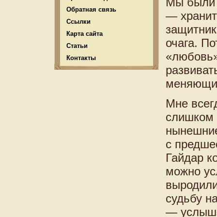
Мы были 
Обратная связь
— хранит
Ссылки
защитник
Карта сайта
очага. П
Статьи
«любовь»
Контакты
развиват
меняющих
Мне всег
слишком 
нынешние
с предше
Гайдар к
можно ус
выродили
судьбу н
— услыша