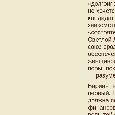
«долгоиг
не хочетс
кандидат
знакомст
«состоят
Светлой 
союз сро
обеспече
женщиной
поры, по
— разуме
Вариант 
первый. 
должна п
финансов
роль той