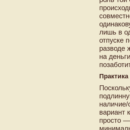
происход
совместн
одинаков
лишь в о
отпуске п
разводе 
на деньг
позаботи
Практика
Поскольк
подлинну
наличие/
вариант 
просто —
минималь