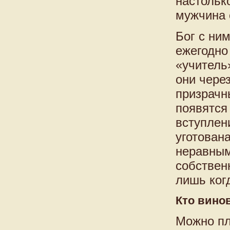
настолько
мужчина 
Бог с ни
ежегодно
«учитель
они чере
призрачны
появятся 
вступлени
уготован
неравным
собствен
лишь когд
Кто винов
Можно пл