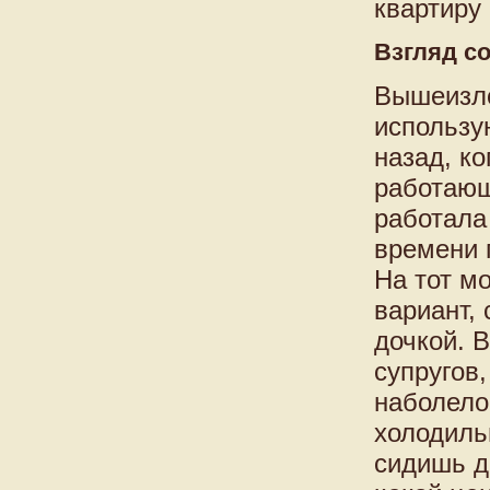
квартиру
Взгляд с
Вышеизло
использу
назад, к
работающ
работала
времени 
На тот м
вариант,
дочкой. 
супругов,
наболело
холодильн
сидишь д