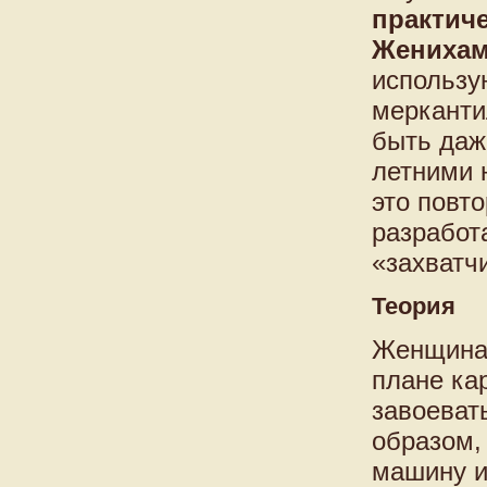
практич
Жениха
использу
мерканти
быть даж
летними 
это повт
разработ
«захватчи
Теория
Женщина,
плане ка
завоеват
образом,
машину и