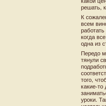
какой цен
решать, к
К сожале
всем вин
работать
когда вс
одна из 
Передо м
тянули с
подработ
соответс
того, чт
какие-то
занимать
уроки. Т