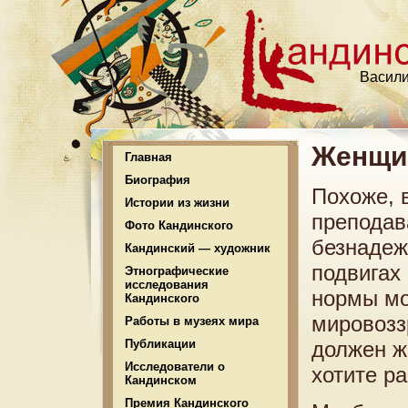
Васили
Женщин
Главная
Биография
Похоже, 
Истории из жизни
преподав
Фото Кандинского
безнадеж
Кандинский — художник
подвигах
Этнографические
исследования
нормы мо
Кандинского
мировозз
Работы в музеях мира
Публикации
должен ж
Исследователи о
хотите р
Кандинском
Премия Кандинского