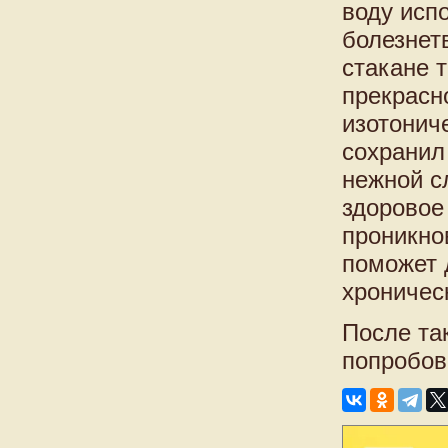
воду исп
болезнет
стакане 
прекрасн
изотонич
сохранил
нежной с
здоровое
проникно
поможет 
хроничес
После та
попробов