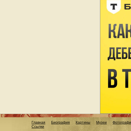
Главная
Биография
Картины
Музеи
Фотограф
Ссылки