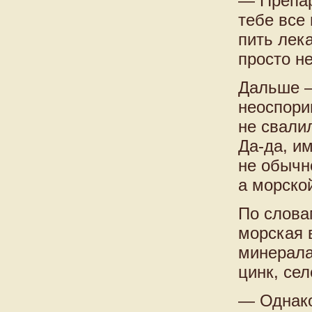
— Препар
тебе все
пить лек
просто н
Дальше —
неоспори
не свалил
Да-да, и
не обычно
а морско
По слова
морская 
минерала
цинк, сел
— Однако