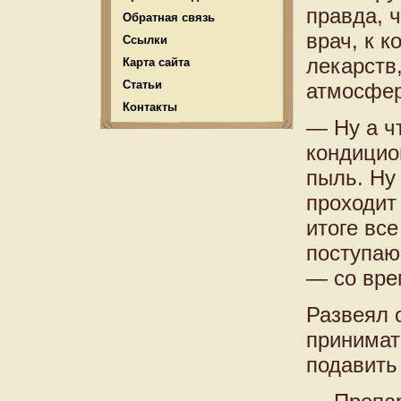
правда, ч
Обратная связь
врач, к 
Ссылки
лекарств
Карта сайта
Статьи
атмосфер
Контакты
— Ну а ч
кондицио
пыль. Ну 
проходит 
итоге вс
поступаю
— со вре
Развеял 
принимат
подавить