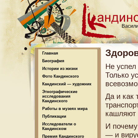
Васили
Здоров
Главная
Биография
Не успел 
Истории из жизни
Только у
Фото Кандинского
всевозмо
Кандинский — художник
Этнографические
Да и как 
исследования
Кандинского
транспорт
Работы в музеях мира
кашляют 
Публикации
Исследователи о
И почему
Кандинском
— и виру
Премия Кандинского