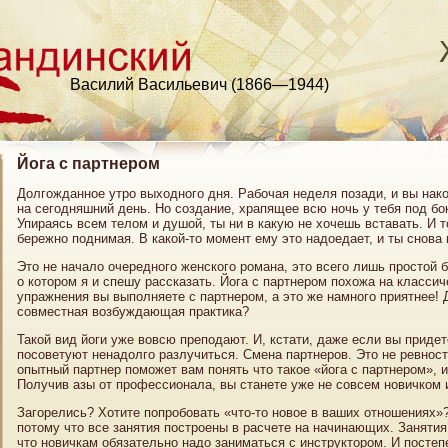
Василий Васильевич (1866—1944)
Йога с партнером
Долгожданное утро выходного дня. Рабочая неделя позади, и вы нак
на сегодняшний день. Но создание, храпящее всю ночь у тебя под бо
Упираясь всем телом и душой, ты ни в какую не хочешь вставать. И то
бережно поднимая. В какой-то момент ему это надоедает, и ты снова
Это не начало очередного женского романа, это всего лишь простой б
о котором я и спешу рассказать. Йога с партнером похожа на классич
упражнения вы выполняете с партнером, а это же намного приятнее! Д
совместная возбуждающая практика?
Такой вид йоги уже вовсю преподают. И, кстати, даже если вы придет
посоветуют ненадолго разлучиться. Смена партнеров. Это не ревнос
опытный партнер поможет вам понять что такое «йога с партнером», 
Получив азы от профессионала, вы станете уже не совсем новичком 
Загорелись? Хотите попробовать «что-то новое в ваших отношениях»
потому что все занятия построены в расчете на начинающих. Занятия
что новичкам обязательно надо заниматься с инструктором. И постепе