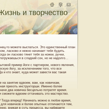
Жизнь и творчество
онец-то можете выспаться. Это единственный план
ком, ласково и нежно начинает тебя будить.
гда он ласково тянет тебя за ножки, ручки,
 погружаешься в сладкий сон, но не надолго…
ытовой пример йоги с партнером, нового явления,
ескую йогу, за исключением того, что все
а и кто знает, куда может завести вас такая
е на занятие вдвоем, вам, как новичкам,
тная прихоть инструкторши. Именно более
иначе два новичка бесцельно потратят время.
и сможете вдвоем оттачивать это мастерство.
? Тогда вперед! Начинать можно в любое время,
 для новичков и более опытных отличаются тем,
нно, вникая в суть процесса, вы набираете