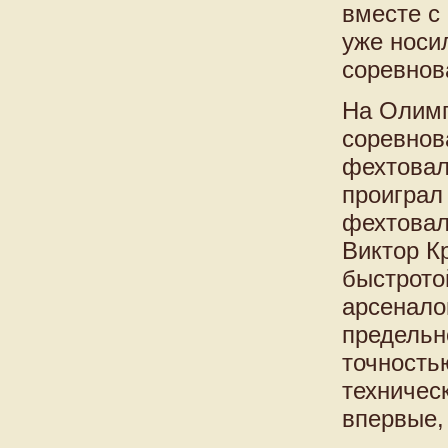
вместе с
уже носи
соревнов
На Олимп
соревнов
фехтовал
проиграл
фехтовал
Виктор К
быстрото
арсенало
предельн
точность
техничес
впервые,