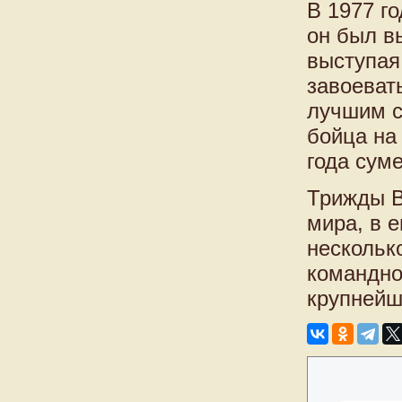
В 1977 г
он был в
выступая
завоеват
лучшим с
бойца на
года сум
Трижды В
мира, в 
нескольк
командно
крупнейш