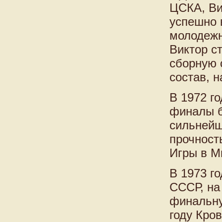
ЦСКА, Ви
успешно 
молодежн
Виктор с
сборную 
состав, 
В 1972 г
финалы б
сильнейш
прочност
Игры в М
В 1973 г
СССР, на
финальну
году Кро