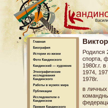
Васили
Виктор
Главная
Биография
Родился 
Истории из жизни
спорта, 
Фото Кандинского
1980г.г.
Кандинский — художник
1974, 197
Этнографические
исследования
1978г.
Кандинского
Работы в музеях мира
в личных
Публикации
командны
Исследователи о
Кандинском
федераци
Премия Кандинского