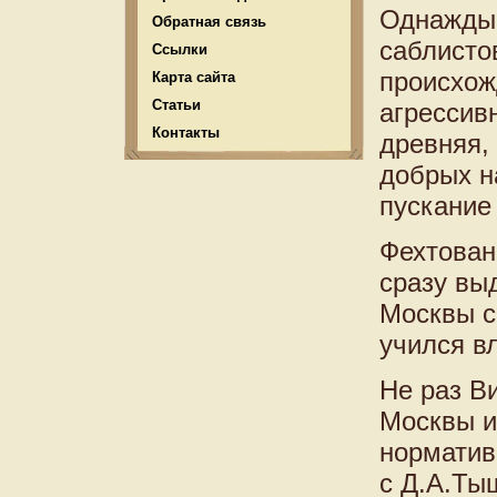
Однажды 
Обратная связь
саблисто
Ссылки
происхож
Карта сайта
Статьи
агрессив
Контакты
древняя,
добрых н
пускание
Фехтован
сразу вы
Москвы с
учился в
Не раз В
Москвы и
норматив
с Д.А.Ты