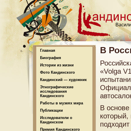
Васили
В Росс
Главная
Биография
Российск
Истории из жизни
«Volga V
Фото Кандинского
испытани
Кандинский — художник
Официаль
Этнографические
исследования
автосало
Кандинского
Работы в музеях мира
В основе
Публикации
который,
Исследователи о
Кандинском
подходит
Премия Кандинского