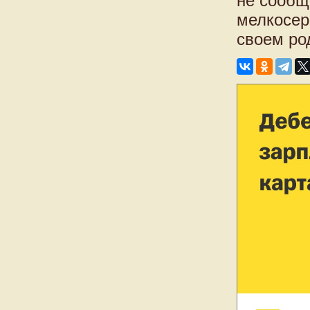
не сообща
мелкосер
своем ро