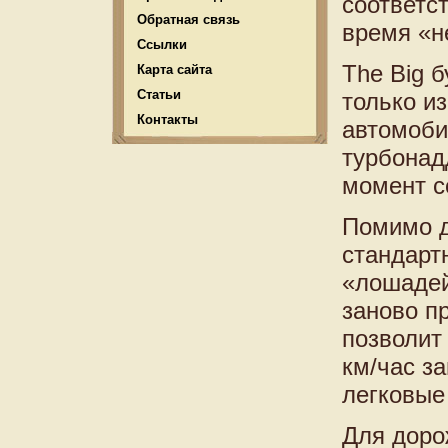
соответс
Обратная связь
время «н
Ссылки
The Big б
Карта сайта
Статьи
только и
Контакты
автомоби
турбонад
момент с
Помимо д
стандарт
«лошадей
заново п
позволит 
км/час з
легковые
Для доро