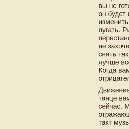
вы не гот
он будет
изменить
пугать. Р
перестан
не захоче
снять так
лучше все
Когда вам
отрицате
Движение
танце ва
сейчас. 
отражающ
такт музы