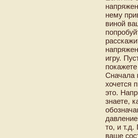
напряжен
нему при
виной ва
попробуй
расскажи
напряжен
игру. Пус
покажете 
Сначала 
хочется 
это. Напр
знаете, 
обознача
давление
то, и т.д
ваше сос