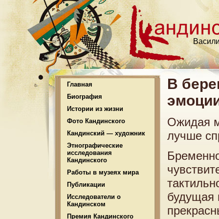
Васили
В бере
Главная
эмоции
Биография
Истории из жизни
Ожидая м
Фото Кандинского
лучше сп
Кандинский — художник
Этнографические
исследования
Бременно
Кандинского
чувствит
Работы в музеях мира
тактильно
Публикации
будущая 
Исследователи о
Кандинском
прекрасн
Премия Кандинского