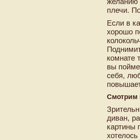
желанию в
плечи. П
Если в к
хорошо п
колоколь
Поднимит
комнате т
вы поймет
себя, лю
повышает
Смотрим
Зрительн
диван, р
картины 
хотелось 