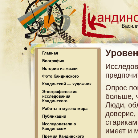
Васили
Уровен
Главная
Биография
Исследов
Истории из жизни
предпочи
Фото Кандинского
Кандинский — художник
Опрос по
Этнографические
больше, 
исследования
Кандинского
Люди, об
Работы в музеях мира
доверие,
Публикации
старикам
Исследователи о
Кандинском
имеет и 
Премия Кандинского