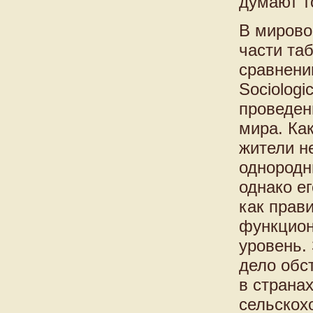
думают т
В мирово
части та
сравнени
Sociologi
проведен
мира. Ка
жители н
однородн
однако ег
как прав
функцион
уровень.
дело обс
в страна
сельскох