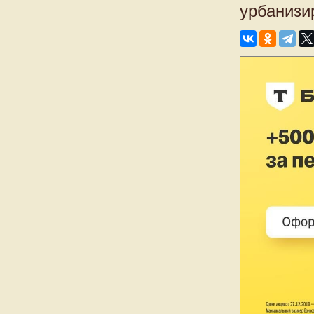
урбанизи