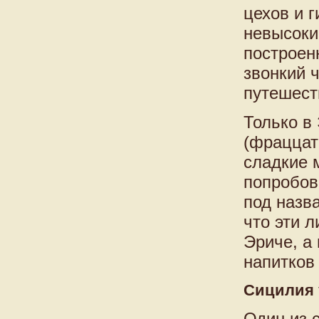
цехов и 
невысоки
построен
звонкий 
путешест
Только в
(фраццат
сладкие 
попробова
под назв
что эти 
Эриче, а
напитков 
Сицилия 
Один из 