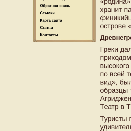
«родина»
Обратная связь
хранит па
Ссылки
финикийц
Карта сайта
острове 
Статьи
Контакты
Древнегр
Греки да
приходом
высокого
по всей 
вид», бы
образцы 
Агриджен
Театр в 
Туристы 
удивител