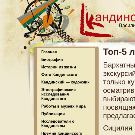
Васили
Топ-5 
Главная
Биография
Бархатны
Истории из жизни
экскурси
Фото Кандинского
только ку
Кандинский — художник
осматрив
Этнографические
исследования
выбирают
Кандинского
посвящаю
Работы в музеях мира
Публикации
предлага
Исследователи о
Кандинском
Сицилия 
Премия Кандинского