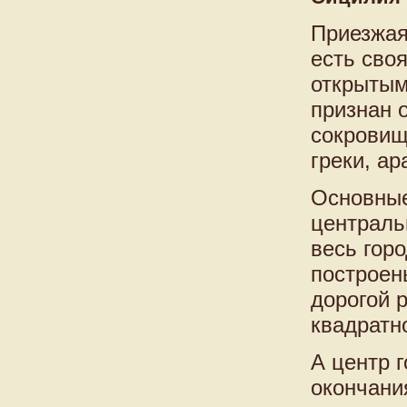
Приезжая
есть сво
открытым
признан 
сокровищ
греки, а
Основные
центральн
весь гор
построен
дорогой 
квадратн
А центр 
окончани