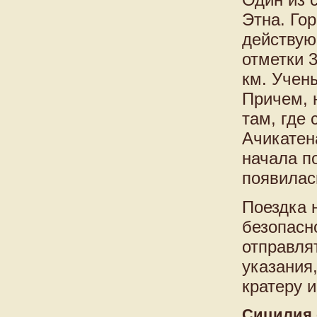
Этна. Го
действую
отметки 
км. Учены
Причем, н
там, где 
Ачикатена
начала п
появилас
Поездка 
безопасн
отправля
указания
кратеру 
Сицилия 