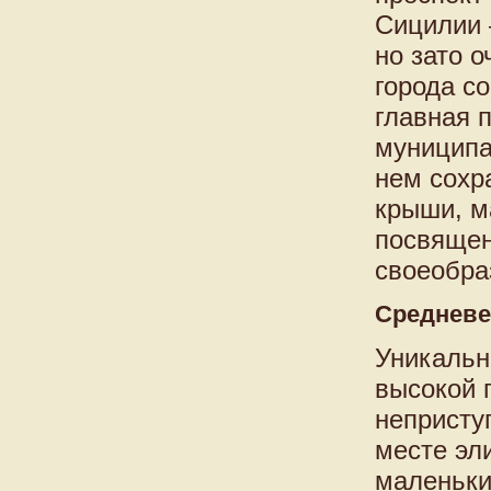
Сицилии 
но зато 
города с
главная 
муниципал
нем сохр
крыши, м
посвящен
своеобра
Средневе
Уникальн
высокой 
непристу
месте эл
маленьки