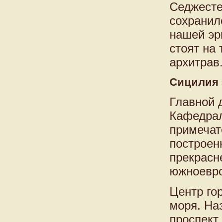
Седжесте
сохранил
нашей эр
стоят на
архитрав
Сицилия 
Главной 
Кафедрал
примечат
построен
прекрасн
южноевро
Центр го
моря. На
проспект