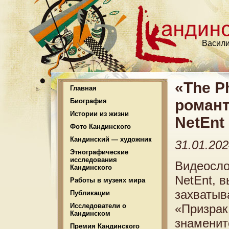
Васили
«The P
Главная
романт
Биография
Истории из жизни
NetEnt 
Фото Кандинского
Кандинский — художник
31.01.20
Этнографические
исследования
Видеосло
Кандинского
NetEnt, 
Работы в музеях мира
захватыв
Публикации
Исследователи о
«Призрак
Кандинском
знаменит
Премия Кандинского