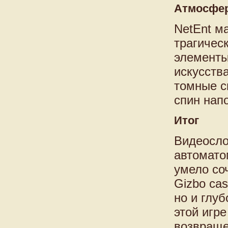
Атмосфер
NetEnt ма
трагичес
элементы
искусств
томные с
спин нап
Итог
Видеосло
автомато
умело со
Gizbo ca
но и глу
этой игр
возвраще