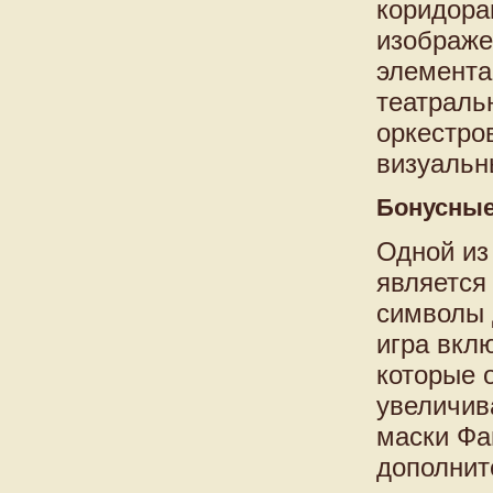
коридора
изображе
элемента
театраль
оркестро
визуальны
Бонусные
Одной из
является 
символы 
игра вкл
которые 
увеличив
маски Фа
дополнит