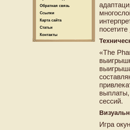
адаптаци
Обратная связь
многосло
Ссылки
интерпре
Карта сайта
Статьи
посетите
Контакты
Техничес
«The Pha
выигрышн
выигрыша
составля
привлека
выплаты,
сессий.
Визуальн
Игра оку