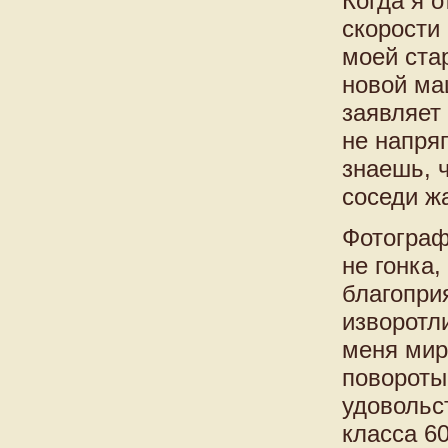
Когда я 
скорости
моей ста
новой ма
заявляет 
не напряг
знаешь, 
соседи ж
Фотограф
не гонка,
благопри
изворотл
меня мир
повороты
удовольс
класса 60