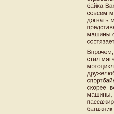
байка Ba
совсем м
догнать м
представ
машины с
состязае
Впрочем,
стал мяг
мотоцикл
дружелюб
спортбай
скорее, 
машины, 
пассажир
багажник