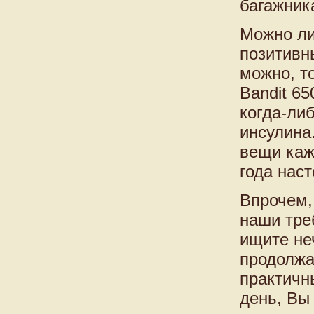
багажник
Можно ли
позитивн
можно, т
Bandit 6
когда-либ
инсулина
вещи каж
года нас
Впрочем,
наши тре
ищите не
продолжа
практичн
день, Вы 