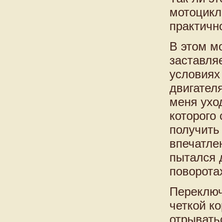
мотоцикл
практично
В этом м
заставляе
условиях
двигател
меня уход
которого
получить 
впечатле
пытался 
поворота
Переключ
четкой к
отрывать