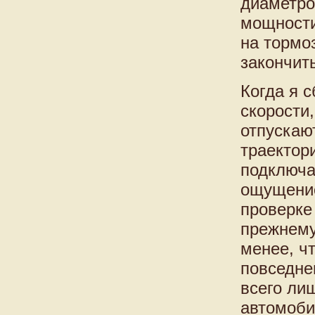
диаметро
мощности
на тормо
закончит
Когда я 
скорости
отпускаю
траектор
подключа
ощущение
проверке
прежнему
менее, ч
повседне
всего ли
автомоби