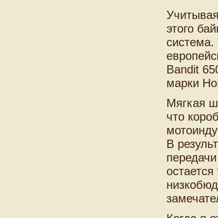
Учитывая
этого ба
система. 
европейс
Bandit 6
марки Ho
Мягкая ш
что коро
мотоинду
В резуль
передачи
остается 
низкобюд
замечате