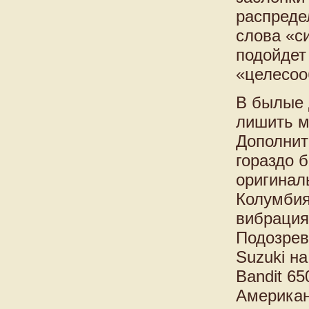
распреде
слова «с
подойдет
«целесоо
В былые 
лишить м
Дополнит
гораздо 
оригинал
Колумбия
вибрация
Подозрев
Suzuki н
Bandit 6
Американ