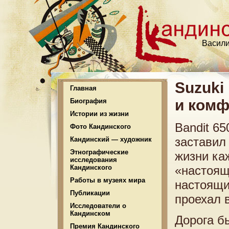
Васили
Suzuki
Главная
и комф
Биография
Истории из жизни
Bandit 6
Фото Кандинского
заставил
Кандинский — художник
Этнографические
жизни ка
исследования
Кандинского
«настоящ
Работы в музеях мира
настоящи
Публикации
проехал 
Исследователи о
Кандинском
Дорога б
Премия Кандинского