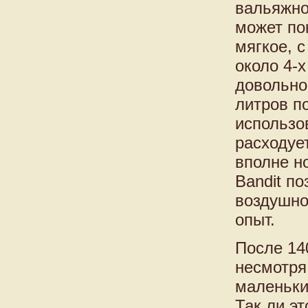
вальяжно
может по
мягкое, 
около 4-х
довольно
литров п
использо
расходуе
вполне н
Bandit п
воздушног
опыт.
После 14
несмотря
маленьки
Так ли э