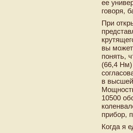
ее униве
говоря, б
При откр
представ
крутящег
вы может
понять, 
(66,4 Нм)
согласов
в высшей
Мощность
10500 об
коленвале
прибор, 
Когда я 