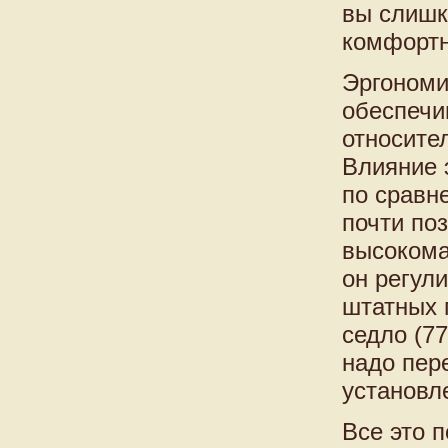
вы слишк
комфортн
Эргономи
обеспечи
относите
Влияние 
по сравн
почти по
высокома
он регул
штатных 
седло (7
надо пер
установл
Все это 