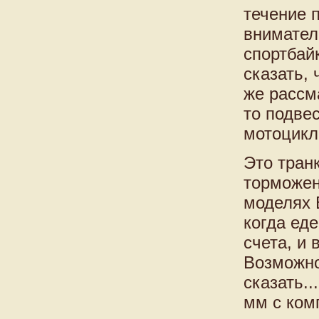
течение п
внимател
спортбайк
сказать,
же рассма
то подве
мотоцикла
Это тран
торможен
моделях 
когда ед
счета, и
Возможно,
сказать.
мм с ком