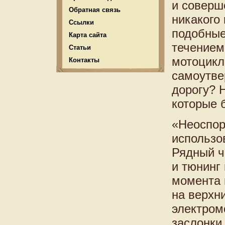
и соверш
Обратная связь
никакого 
Ссылки
подобные
Карта сайта
течением
Статьи
мотоцикла
Контакты
самоутве
дорогу? Н
которые 
«Неоспор
использо
Рядный ч
и тюнинг
момента 
на верхни
электром
заслонки