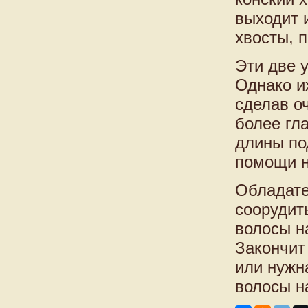
выходит 
хвосты, 
Эти две 
Однако и
сделав о
более гл
длины по
помощи н
Обладате
соорудит
волосы н
Закончит 
или нужн
волосы н