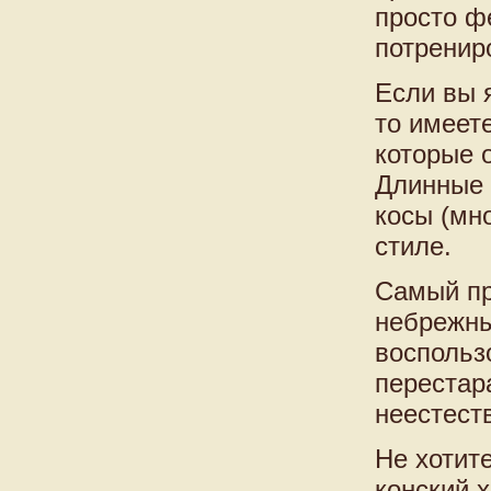
просто ф
потренир
Если вы 
то имеет
которые 
Длинные 
косы (мн
стиле.
Самый пр
небрежны
воспользо
перестар
неестест
Не хотит
конский 