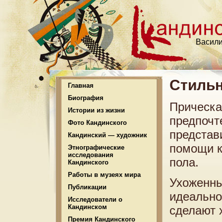
Васили
Стильн
Главная
Биография
Прическа
Истории из жизни
предпочт
Фото Кандинского
представ
Кандинский — художник
помощи к
Этнографические
исследования
пола.
Кандинского
Работы в музеях мира
Ухоженны
Публикации
идеально
Исследователи о
Кандинском
сделают 
Премия Кандинского