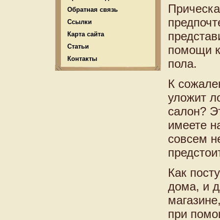
Прическа
Обратная связь
предпочт
Ссылки
представ
Карта сайта
Статьи
помощи к
Контакты
пола.
К сожале
уложит л
салон? Э
имеете н
совсем не
предстоит
Как пост
дома, и д
магазине,
при помо