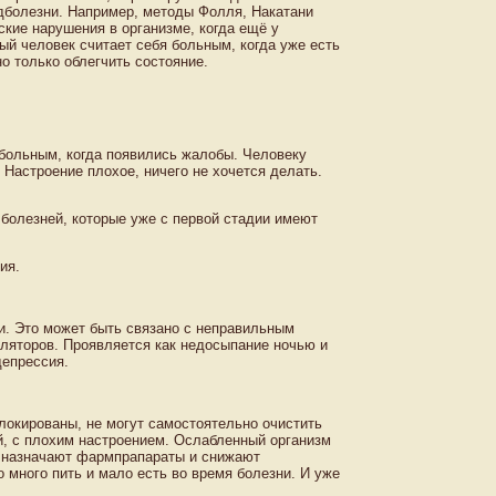
дболезни. Например, методы Фолля, Накатани
ские нарушения в организме, когда ещё у
ный человек считает себя больным, когда уже есть
о только облегчить состояние.
 больным, когда появились жалобы. Человеку
 Настроение плохое, ничего не хочется делать.
болезней, которые уже с первой стадии имеют
ия.
и. Это может быть связано с неправильным
уляторов. Проявляется как недосыпание ночью и
депрессия.
локированы, не могут самостоятельно очистить
й, с плохим настроением. Ослабленный организм
и назначают фармпрапараты и снижают
 много пить и мало есть во время болезни. И уже