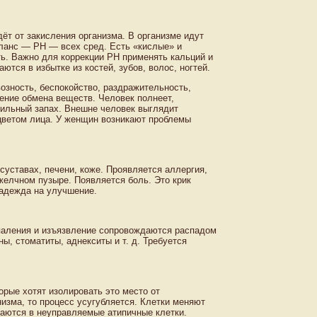
ёт от закисления организма. В организме идут
ланс — РН — всех сред. Есть «кислые» и
ь. Важно для коррекции РН применять кальций и
ются в избытке из костей, зубов, волос, ногтей.
возность, беспокойство, раздражительность,
шение обмена веществ. Человек полнеет,
 сильный запах. Внешне человек выглядит
 цветом лица. У женщин возникают проблемы
суставах, печени, коже. Проявляется аллергия,
 желчном пузыре. Появляется боль. Это крик
надежда на улучшение.
спаления и изъязвление сопровождаются распадом
ны, стоматиты, аднекситы и т. д. Требуется
орые хотят изолировать это место от
изма, то процесс усугубляется. Клетки меняют
щаются в неуправляемые атипичные клетки.