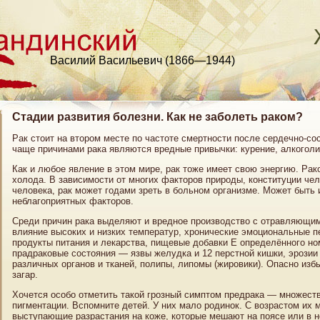
Василий Васильевич (1866—1944)
Стадии развития болезни. Как не заболеть раком?
Рак стоит на втором месте по частоте смертности после сердечно-с
чаще причинами рака являются вредные привычки: курение, алкоголи
Как и любое явление в этом мире, рак тоже имеет свою энергию. Рак
холода. В зависимости от многих факторов природы, конституции чел
человека, рак может годами зреть в больном организме. Может быть 
неблагоприятных факторов.
Среди причин рака выделяют и вредное производство с отравляющим
влияние высоких и низких температур, хронические эмоциональные п
продукты питания и лекарства, пищевые добавки Е определённого но
прадраковые состояния — язвы желудка и 12 перстной кишки, эрозии
различных органов и тканей, полипы, липомы (жировики). Опасно изб
загар.
Хочется особо отметить такой грозный симптом предрака — множест
пигментации. Вспомните детей. У них мало родинок. С возрастом их 
выступающие разрастания на коже, которые мешают на поясе или в 