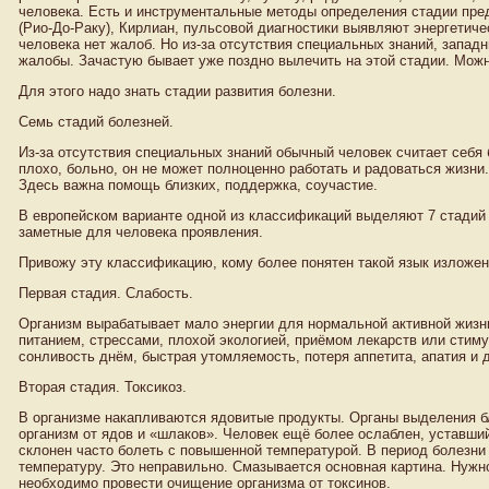
человека. Есть и инструментальные методы определения стадии пре
(Рио-До-Раку), Кирлиан, пульсовой диагностики выявляют энергетиче
человека нет жалоб. Но из-за отсутствия специальных знаний, запад
жалобы. Зачастую бывает уже поздно вылечить на этой стадии. Можн
Для этого надо знать стадии развития болезни.
Семь стадий болезней.
Из-за отсутствия специальных знаний обычный человек считает себя
плохо, больно, он не может полноценно работать и радоваться жизни.
Здесь важна помощь близких, поддержка, соучастие.
В европейском варианте одной из классификаций выделяют 7 стадий 
заметные для человека проявления.
Привожу эту классификацию, кому более понятен такой язык изложен
Первая стадия. Слабость.
Организм вырабатывает мало энергии для нормальной активной жизн
питанием, стрессами, плохой экологией, приёмом лекарств или стим
сонливость днём, быстрая утомляемость, потеря аппетита, апатия и 
Вторая стадия. Токсикоз.
В организме накапливаются ядовитые продукты. Органы выделения б
организм от ядов и «шлаков». Человек ещё более ослаблен, уставши
склонен часто болеть с повышенной температурой. В период болезн
температуру. Это неправильно. Смазывается основная картина. Нужно
необходимо провести очищение организма от токсинов.