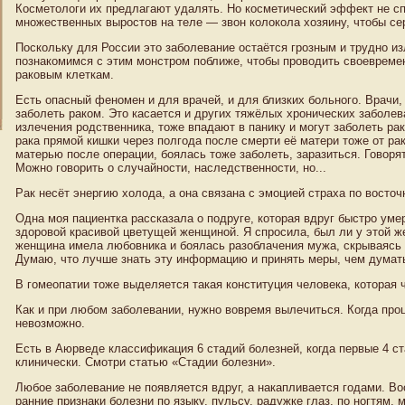
Косметологи их предлагают удалять. Но косметический эффект не сп
множественных выростов на теле — звон колокола хозяину, чтобы се
Поскольку для России это заболевание остаётся грозным и трудно и
познакомимся с этим монстром поближе, чтобы проводить своевреме
раковым клеткам.
Есть опасный феномен и для врачей, и для близких больного. Врачи, 
заболеть раком. Это касается и других тяжёлых хронических заболев
излечения родственника, тоже впадают в панику и могут заболеть ра
рака прямой кишки через полгода после смерти её матери тоже от ра
матерью после операции, боялась тоже заболеть, заразиться. Говорят
Можно говорить о случайности, наследственности, но...
Рак несёт энергию холода, а она связана с эмоцией страха по восто
Одна моя пациентка рассказала о подруге, которая вдруг быстро умер
здоровой красивой цветущей женщиной. Я спросила, был ли у этой ж
женщина имела любовника и боялась разоблачения мужа, скрываясь 
Думаю, что лучше знать эту информацию и принять меры, чем думать,
В гомеопатии тоже выделяется такая конституция человека, которая ч
Как и при любом заболевании, нужно вовремя вылечиться. Когда проц
невозможно.
Есть в Аюрведе классификация 6 стадий болезней, когда первые 4 с
клинически. Смотри статью «Стадии болезни».
Любое заболевание не появляется вдруг, а накапливается годами. В
ранние признаки болезни по языку, пульсу, радужке глаз, по ногтям,