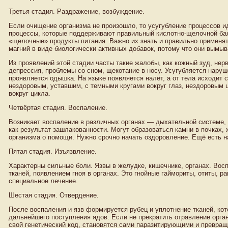
Третья стадия. Раздражение, возбуждение.
Если очищение организма не произошло, то усугубление процессов ид
процессы, которые поддерживают правильный кислотно-щелочной ба
«щелочные» продукты питания. Важно их знать и правильно применят
магний в виде биологически активных добавок, потому что они вымыва
Из проявлений этой стадии часты такие жалобы, как кожный зуд, нер
депрессия, проблемы со сном, щекотание в носу. Усугубляется нару
проявляется одышка. На языке появляется налёт, а от тела исходит
нездоровым, уставшим, с темными кругами вокруг глаз, нездоровым
вокруг цикла.
Четвёртая стадия. Воспаление.
Возникает воспаление в различных органах — дыхательной системе, 
как результат зашлакованности. Могут образоваться камни в почках,
организма о помощи. Нужно срочно начать оздоровление. Ещё есть 
Пятая стадия. Изъязвление.
Характерны сильные боли. Язвы в желудке, кишечнике, органах. Во
тканей, появлением гноя в органах. Это гнойные гаймориты, отиты, ра
специальное лечение.
Шестая стадия. Отвердение.
После воспаления и язв формируется рубец и уплотнение тканей, кот
дальнейшего поступления ядов. Если не прекратить отравление орган
свой генетический код, становятся сами паразитирующими и превра