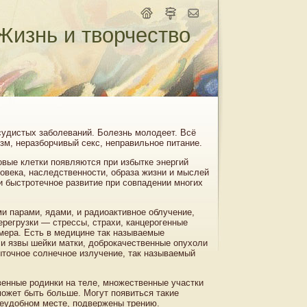
Жизнь и творчество
осудистых заболеваний. Болезнь молодеет. Всё
зм, неразборчивый секс, неправильное питание.
овые клетки появляются при избытке энергий
овека, наследственности, образа жизни и мыслей
и быстротечное развитие при совпадении многих
и парами, ядами, и радиоактивное облучение,
ерегрузки — стрессы, страхи, канцерогенные
мера. Есть в медицине так называемые
 и язвы шейки матки, доброкачественные опухоли
ыточное солнечное излучение, так называемый
венные родинки на теле, множественные участки
может быть больше. Могут появиться такие
неудобном месте, подвержены трению.