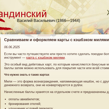
Василий Васильевич (1866—1944)
Сравниваем и оформляем карты с кэшбэком милями 
06.06.2025
Если вы часто путешествуете или просто хотите сделать поездки бо
инструмент —
карта с кэшбэком милями
.
Это особый вид дебетовых карт, по которым начисляются бонусные 
баллы затем можно использовать для покрытия части или всей стоим
Что нужно знать о таких картах
Мили — это форма вознаграждения, напоминающая кешбэк, но с друг
денежного возврата, они не конвертируются в рубли.
Начисленные баллы хранятся на отдельном счете и предназначены д
оплаты авиабилетов;
бронирования отелей;
улучшения условий перелета;