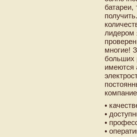
батареи,
получить
количест
лидером 
проверен
многие! 
больших 
имеются 
электрос
постоянн
компание
• качест
• доступ
• профес
• операт