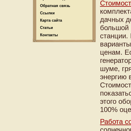
Стоимост
Обратная связь
комплект
Ссылки
дачных д
Карта сайта
большой 
Статьи
станции.
Контакты
варианты
ценам. Е
генерато
шуме, гр
энергию 
Стоимост
показать
этого об
100% оце
Работа с
солнечно