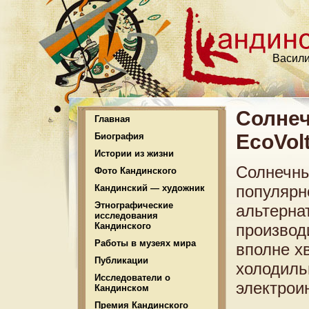
Васили
Солнеч
Главная
EcoVolt
Биография
Истории из жизни
Солнечны
Фото Кандинского
популярн
Кандинский — художник
Этнографические
альтерна
исследования
Кандинского
производ
Работы в музеях мира
вполне х
Публикации
холодиль
Исследователи о
электрои
Кандинском
Премия Кандинского