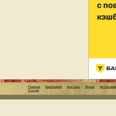
Главная
Биография
Картины
Музеи
Фотограф
Ссылки