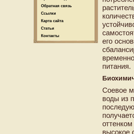
Обратная связь
растител
Ссылки
количест
Карта сайта
устойчив
Статьи
самостоя
Контакты
его осно
сбаланси
временно
питания.
Биохимич
Соевое м
воды из 
последую
получает
оттенком
высокое 