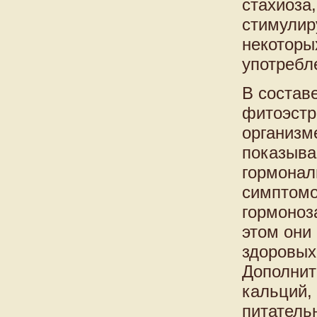
стахиоза
стимулир
некоторы
употребл
В состав
фитоэстро
организм
показыва
гормонал
симптомо
гормоноз
этом они
здоровых
Дополнит
кальций,
питатель