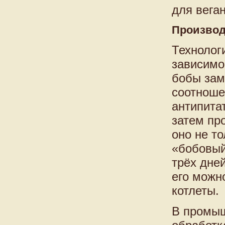
для вега
Производ
Технолог
зависимо
бобы зам
соотноше
антипита
затем пр
оно не т
«бобовый
трёх дне
его можно
котлеты.
В промыш