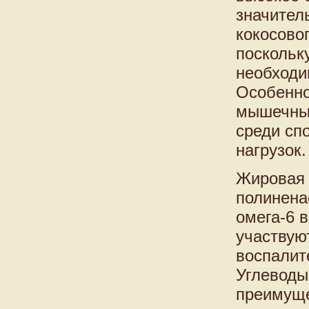
значител
кокосово
поскольк
необходи
Особенно
мышечный
среди сп
нагрузок.
Жировая 
полинена
омега-6 
участвую
воспалит
Углеводы
преимуще