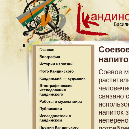
Васили
Соевое
Главная
напито
Биография
Истории из жизни
Соевое м
Фото Кандинского
растител
Кандинский — художник
Этнографические
человече
исследования
Кандинского
связано 
Работы в музеях мира
использо
Публикации
напиток 
Исследователи о
неперено
Кандинском
потребле
Премия Кандинского