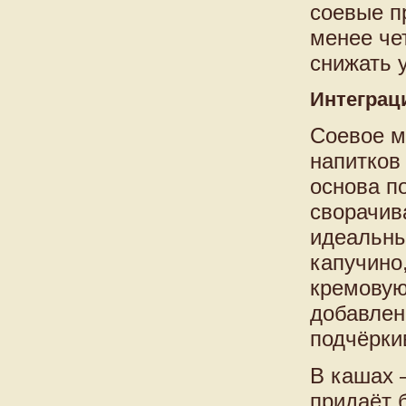
соевые п
менее че
снижать 
Интеграц
Соевое м
напитков
основа п
сворачив
идеальны
капучино
кремовую
добавлен
подчёрки
В кашах 
придаёт 