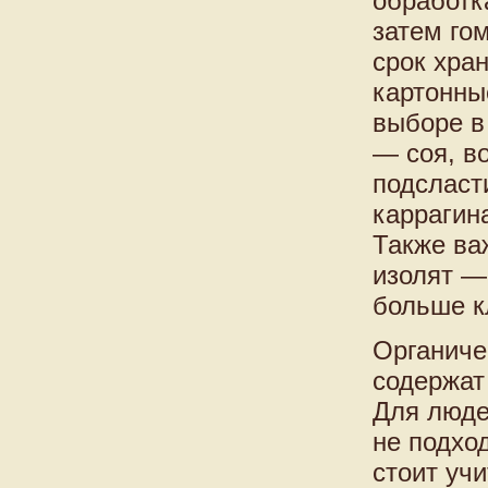
обработка
затем го
срок хра
картонны
выборе в
— соя, в
подсласт
каррагин
Также ва
изолят —
больше к
Органиче
содержат
Для люде
не подхо
стоит уч