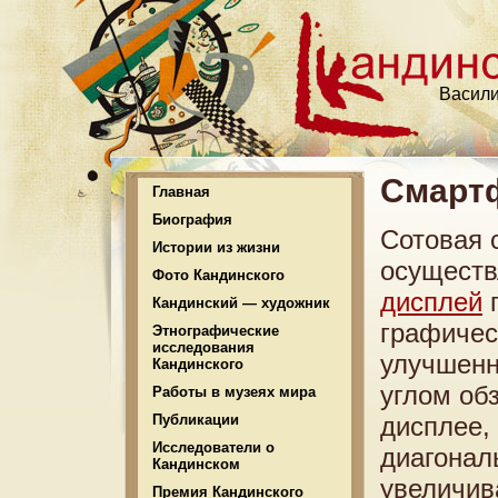
Васили
Смартф
Главная
Биография
Сотовая 
Истории из жизни
осуществ
Фото Кандинского
дисплей
п
Кандинский — художник
графичес
Этнографические
исследования
улучшенн
Кандинского
углом об
Работы в музеях мира
Публикации
дисплее,
Исследователи о
диагонал
Кандинском
увеличив
Премия Кандинского