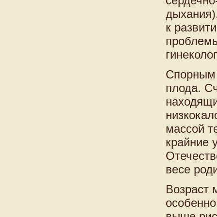
сердечно
дыхания)
к развит
проблемы
гинеколо
Спорным 
плода. С
находящи
низкокал
массой т
крайние 
Отечеств
весе род
Возраст 
особенно
выше рис