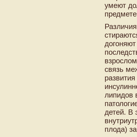
умеют до
предмете
Различия
стираются
догоняют
последст
взрослом
связь ме
развития
инсулинн
липидов 
патологи
детей. В
внутриут
плода) з