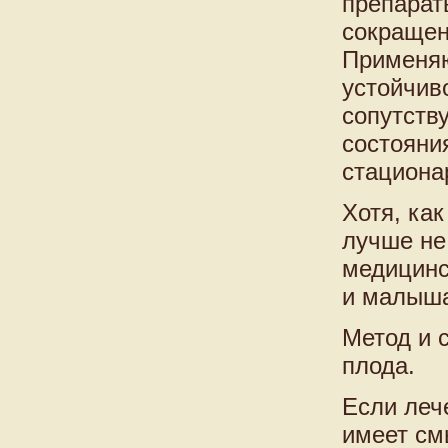
препарат
сокращен
Применяю
устойчиво
сопутств
состояни
стациона
Хотя, ка
лучше не
медицинс
и малыша
Метод и 
плода.
Если леч
имеет см