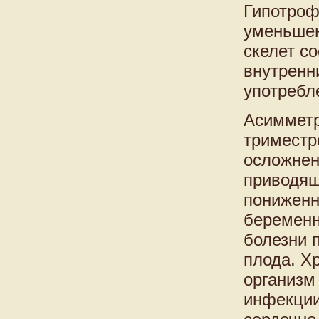
Гипотроф
уменьшен
скелет с
внутренн
употребл
Асимметр
триместр
осложнен
приводящ
пониженн
беременн
болезни 
плода. Х
организм 
инфекции