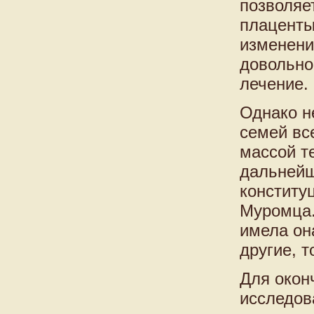
позволяе
плаценты
изменени
довольно
лечение.
Однако н
семей вс
массой т
дальнейш
конститу
Муромца.
имела она
другие, т
Для окон
исследов