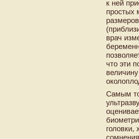
к ней пр
простых 
размеров
(приблиз
врач изм
беременн
позволяе
что эти п
величину
околопло
Самым то
ультразв
оценивае
биометри
головки,
сомнения