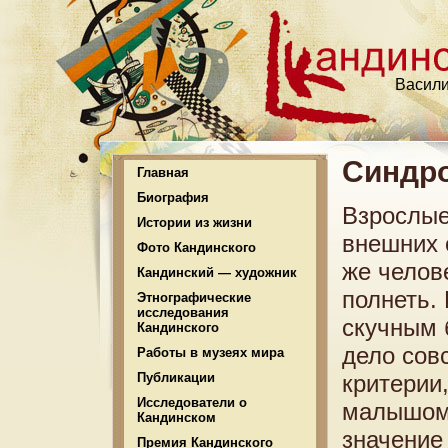
Васили
Синдро
Главная
Биография
Взрослые
Истории из жизни
внешних 
Фото Кандинского
же челов
Кандинский — художник
полнеть. 
Этнографические
исследования
скучным 
Кандинского
дело сов
Работы в музеях мира
Публикации
критерии,
Исследователи о
малышом 
Кандинском
значение
Премия Кандинского