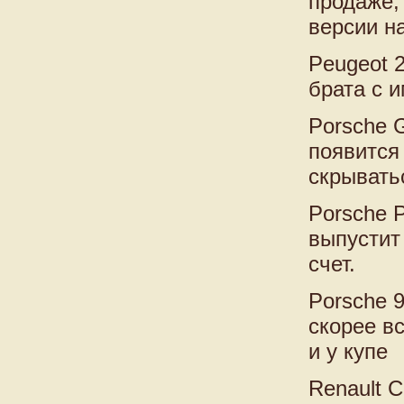
продаже,
версии н
Peugeot 
брата с 
Porsche 
появится 
скрыватьс
Porsche 
выпустит
счет.
Porsche 9
скорее вс
и у купе
Renault C