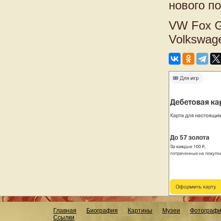
нового по
VW Fox G
Volkswag
Главная
Биография
Картины
Музеи
Фотограф
Ссылки