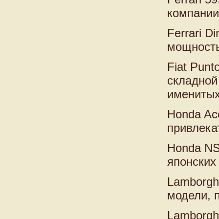
компании
Ferrari D
мощность
Fiat Pun
складной 
именитых
Honda Ac
привлека
Honda NS
японских
Lamborgh
модели, 
Lamborghi