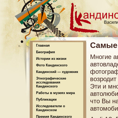
Васили
Самые
Главная
Биография
Многие а
Истории из жизни
автовлад
Фото Кандинского
фотограф
Кандинский — художник
возродит
Этнографические
исследования
Эти и мн
Кандинского
автолюби
Работы в музеях мира
Публикации
что Вы н
Исследователи о
автомоби
Кандинском
Премия Кандинского