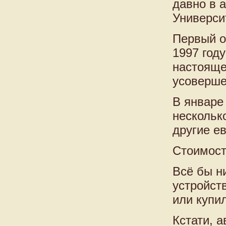
давно в 
Универси
Первый о
1997 год
настояще
усоверше
В январе 
нескольк
другие е
Стоимость
Всё бы ни
устройст
или купи
Кстати, 