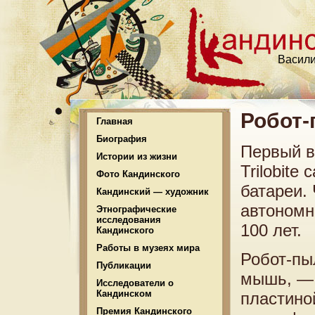
Васили
Робот-
Главная
Биография
Первый в
Истории из жизни
Trilobite
Фото Кандинского
батареи.
Кандинский — художник
автономн
Этнографические
исследования
100 лет.
Кандинского
Работы в музеях мира
Робот-пы
Публикации
мышь, — 
Исследователи о
Кандинском
пластино
Премия Кандинского