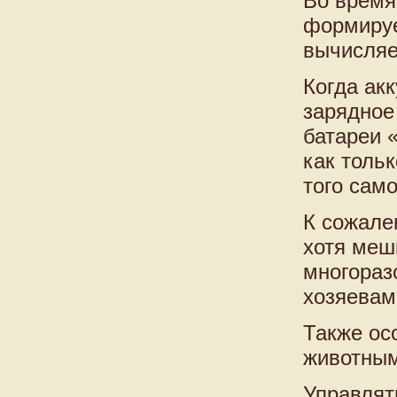
Во время
формируе
вычисляе
Когда акк
зарядное 
батареи «
как толь
того само
К сожале
хотя меш
многораз
хозяевам
Также ос
животным
Управлят