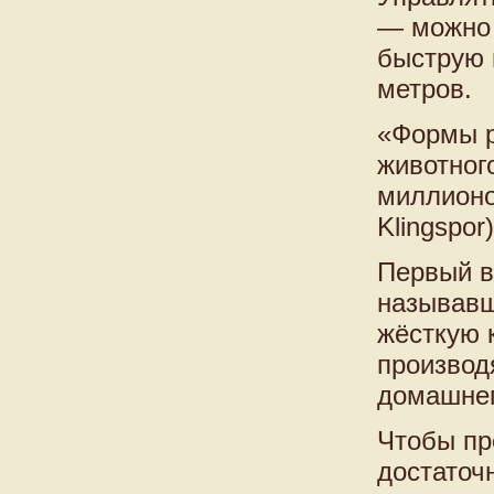
— можно 
быструю 
метров.
«Формы р
животног
миллионо
Klingspor
Первый в
называвша
жёсткую 
производ
домашнего
Чтобы пр
достаточ