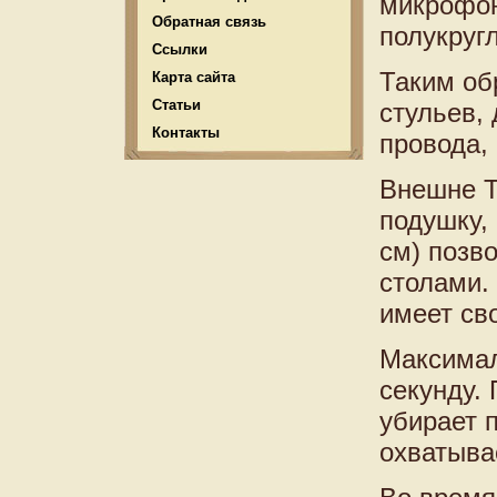
микрофон
Обратная связь
полукруг
Ссылки
Таким обр
Карта сайта
Статьи
стульев,
Контакты
провода, 
Внешне T
подушку,
см) позв
столами.
имеет сво
Максимал
секунду.
убирает п
охватыва