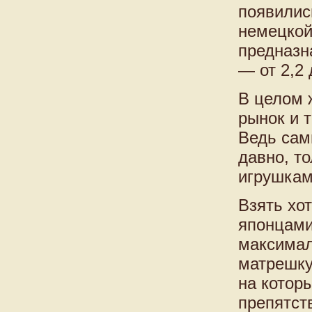
появилис
немецкой
предназн
— от 2,2 
В целом 
рынок и 
Ведь сам
давно, то
игрушкам
Взять хо
японцами
максимал
матрешку.
на которы
препятст