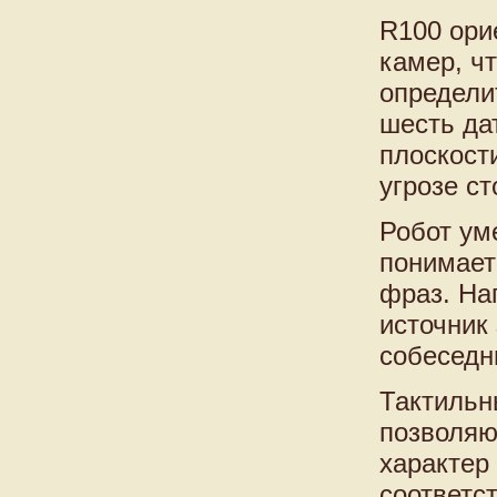
R100 ори
камер, ч
определит
шесть да
плоскост
угрозе с
Робот ум
понимает
фраз. На
источник 
собеседн
Тактильн
позволяю
характер
соответс