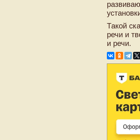
развиваю
установк
Такой ск
речи и т
и речи.