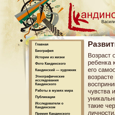
Васили
Развит
Главная
Биография
Возраст о
Истории из жизни
ребенка 
Фото Кандинского
его само
Кандинский — художник
возрасте
Этнографические
исследования
восприни
Кандинского
чувства 
Работы в музеях мира
Публикации
уникальн
Исследователи о
такие че
Кандинском
личности
Премия Кандинского