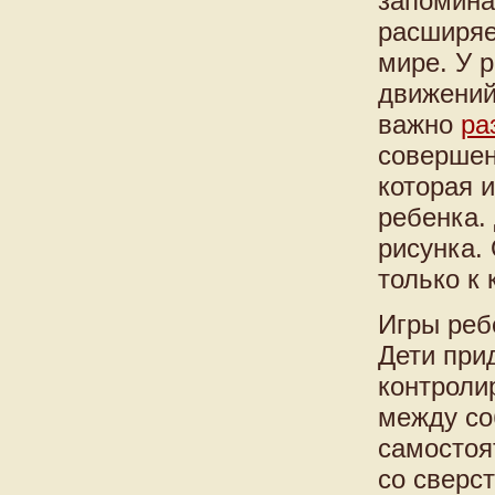
запомина
расширяе
мире. У 
движений
важно
ра
совершен
которая 
ребенка.
рисунка.
только к
Игры реб
Дети при
контроли
между со
самостоя
со сверс