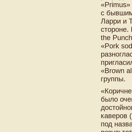
«Primus»
с бывшим
Ларри и 
стороне.
the Punc
«Pork so
разногла
пригласи
«Brown a
группы.
«Коричне
было оче
достойно
каверов 
под назва