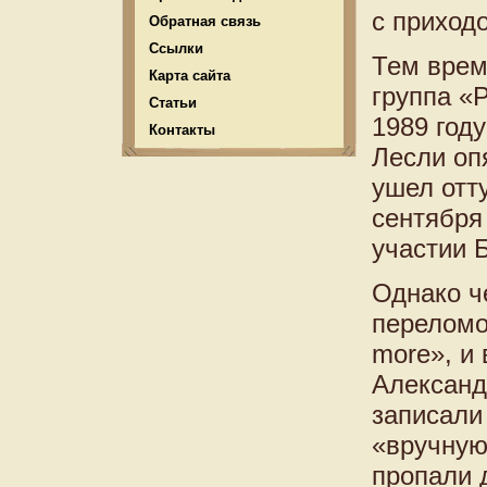
с приход
Обратная связь
Ссылки
Тем врем
Карта сайта
группа «
Статьи
1989 году
Контакты
Лесли опя
ушел отту
сентября
участии 
Однако ч
переломо
more», и
Александ
записали
«вручную
пропали 