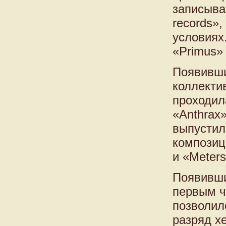
записыва
records»,
условиях
«Primus»
Появивший
коллекти
проходил
«Anthrax»
выпустил
композиц
и «Meters
Появивши
первым ч
позволил
разряд х