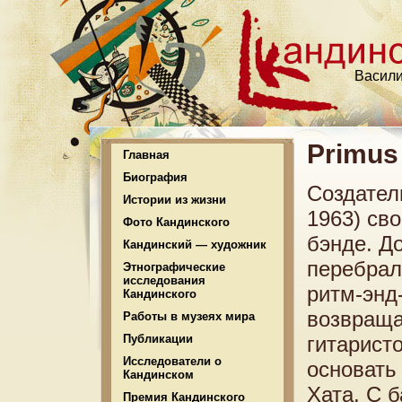
Васили
Primus
Главная
Биография
Создател
Истории из жизни
1963) св
Фото Кандинского
бэнде. Д
Кандинский — художник
перебралс
Этнографические
исследования
ритм-энд
Кандинского
возвраща
Работы в музеях мира
Публикации
гитарист
Исследователи о
основать
Кандинском
Хата. С 
Премия Кандинского