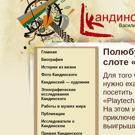
Васили
Полюбу
Главная
слоте 
Биография
Истории из жизни
Для того
Фото Кандинского
нужно ех
Кандинский — художник
Этнографические
посетить
исследования
Кандинского
«Playtech
Работы в музеях мира
На этом 
Публикации
приключе
Исследователи о
выигрыш
Кандинском
Премия Кандинского