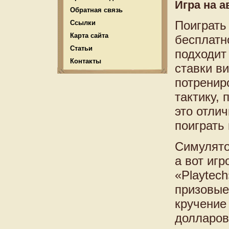
Игра на а
Обратная связь
Поиграть
Ссылки
Карта сайта
бесплатн
Статьи
подходит
Контакты
ставки в
потренир
тактику, 
это отли
поиграть
Симулято
а вот игр
«Playtec
призовые
кручение 
долларов