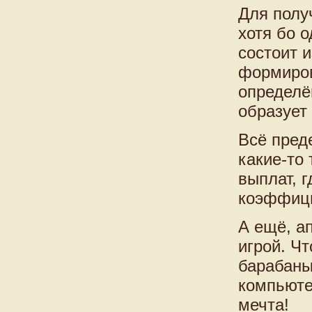
Для полу
хотя бо о
состоит и
формиров
определё
образует
Всё пред
какие-то 
выплат, 
коэффици
А ещё, а
игрой. Чт
барабаны 
компьюте
мечта!