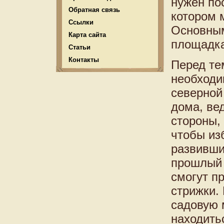
нужен по
Обратная связь
котором 
Ссылки
Основным
Карта сайта
площадка
Статьи
Контакты
Перед те
необходи
северной
дома, вед
стороны,
чтобы из
развивши
прошлый 
смогут п
стрижки.
садовую 
находить