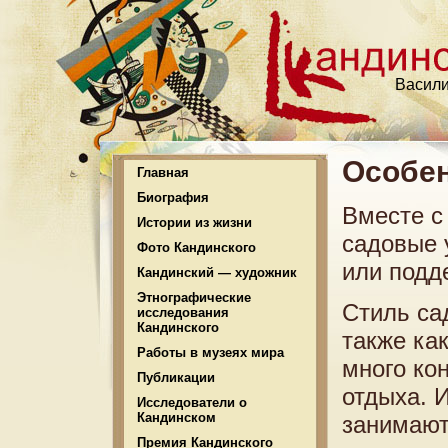
Васили
Особен
Главная
Биография
Вместе с
Истории из жизни
садовые 
Фото Кандинского
или подд
Кандинский — художник
Этнографические
Стиль са
исследования
Кандинского
также ка
Работы в музеях мира
много ко
Публикации
отдыха. 
Исследователи о
Кандинском
занимают
Премия Кандинского