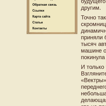
будущего
Обратная связь
другим.
Ссылки
Точно та
Карта сайта
Статьи
скромниц
Контакты
динамичн
приняли 
тысяч авт
машине о
покинула 
И только
Взглянит
«Вектры»
переднег
небольша
делающая