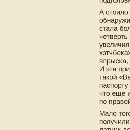
подголов
А стоило
обнаружи
стала бо
четверть
увеличил
хэтчбека
впрыска,
И эта пр
такой «В
паспорту 
что еще и
по правой
Мало тог
получили
датчик д