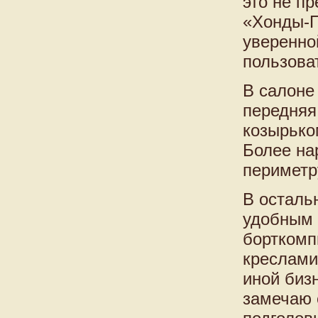
это не п
«Хонды-П
уверенной
пользова
В салоне
передняя
козырько
Более на
периметр
В осталь
удобным 
борткомп
креслами
иной бизн
замечаю 