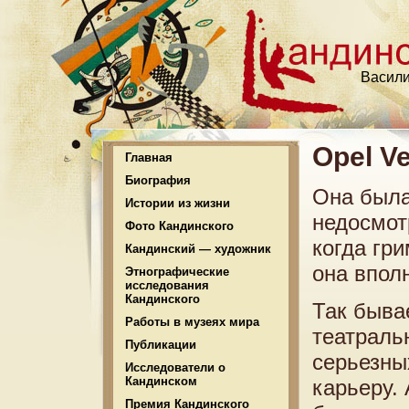
Васили
Opel V
Главная
Биография
Она была
Истории из жизни
недосмот
Фото Кандинского
когда гр
Кандинский — художник
она впол
Этнографические
исследования
Кандинского
Так быва
Работы в музеях мира
театраль
Публикации
серьезны
Исследователи о
Кандинском
карьеру.
Премия Кандинского