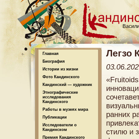
Васили
Легзо 
Главная
Биография
03.06.20
Истории из жизни
Фото Кандинского
«Fruitoid
Кандинский — художник
инноваци
Этнографические
сочетаве
исследования
Кандинского
визуальн
Работы в музеях мира
ранних ра
Публикации
привлека
Исследователи о
Кандинском
стилю и 
Премия Кандинского