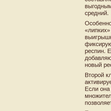
выгодным
средний.
Особенно
«липких»
выигрышн
фиксирую
респин. 
добавляю
новый ре
Второй к
активиру
Если она
множител
позволяе