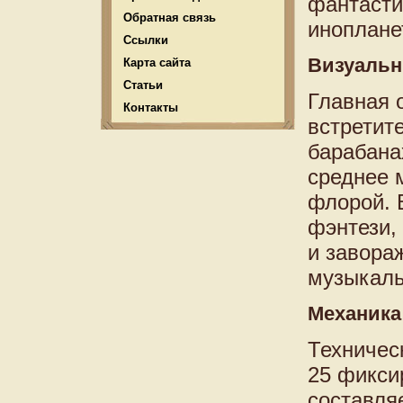
фантасти
Обратная связь
иноплане
Ссылки
Визуальн
Карта сайта
Статьи
Главная 
Контакты
встретит
барабана
среднее 
флорой. 
фэнтези,
и завор
музыкаль
Механика
Техническ
25 фикси
составля