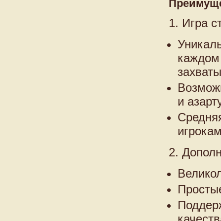
Преимуще
1. Игра с
Уникаль
каждом 
захват
Возмож
и азарту
Средняя
игрокам
2. Допол
Великол
Простые
Поддерж
качеств