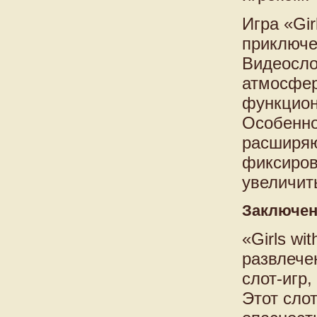
Игра «Gi
приключе
Видеосло
атмосфер
функцион
Особенно
расширяю
фиксиров
увеличит
Заключе
«Girls wi
развлече
слот-игр
Этот слот