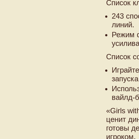
Список к
243 сп
линий.
Режим 
усилив
Список с
Играйте
запуска
Использ
вайлд-б
«Girls wi
ценит ди
готовы д
игроком.