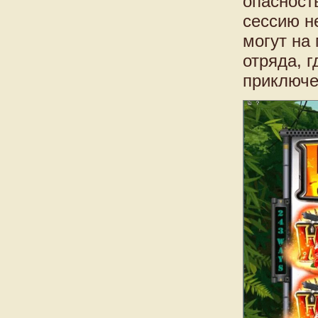
опасност
сессию н
могут на
отряда, 
приключе