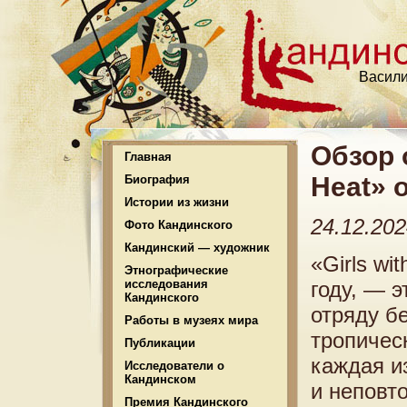
Васили
Обзор 
Главная
Heat» 
Биография
Истории из жизни
24.12.20
Фото Кандинского
Кандинский — художник
«Girls wi
Этнографические
исследования
году, — 
Кандинского
отряду б
Работы в музеях мира
тропичес
Публикации
каждая и
Исследователи о
Кандинском
и неповт
Премия Кандинского