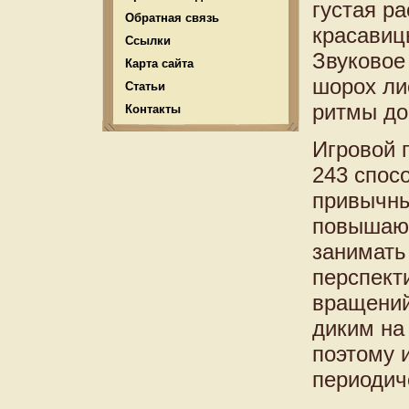
густая р
Обратная связь
красавиц
Ссылки
Звуковое
Карта сайта
шорох ли
Статьи
ритмы до
Контакты
Игровой 
243 спос
привычны
повышающ
занимать
перспект
вращений
диким на
поэтому и
периодич