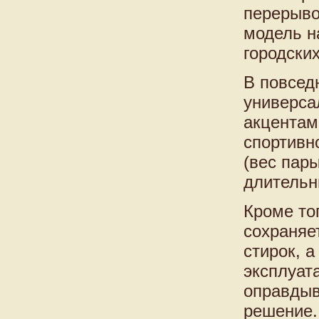
перерыво
модель н
городских
В повсед
универса
акцентам
спортивн
(вес пар
длительн
Кроме то
сохраняе
стирок, 
эксплуат
оправдыв
решение.