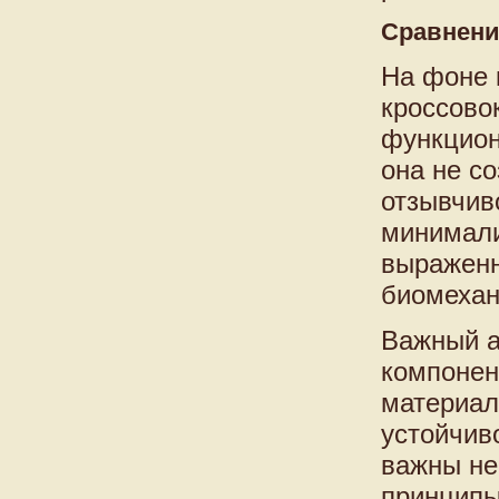
Сравнени
На фоне 
кроссово
функцион
она не с
отзывчив
минимали
выраженн
биомехан
Важный а
компонен
материал
устойчив
важны не
принципы