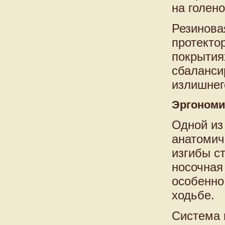
на голено
Резинова
протекто
покрытия
сбаланси
излишнег
Эргономик
Одной из
анатомич
изгибы с
носочная
особенно
ходьбе.
Система 