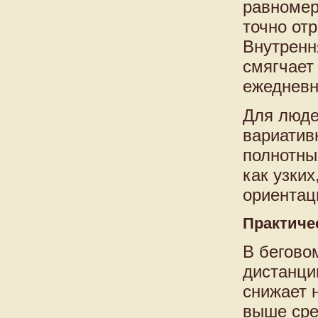
равномер
точно от
Внутренн
смягчает
ежедневн
Для люде
вариатив
полнотны
как узких
ориентац
Практиче
В бегово
дистанци
снижает н
выше сре