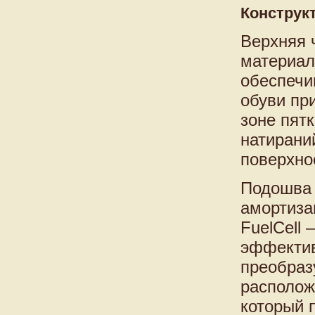
Конструк
Верхняя 
материал
обеспечи
обуви пр
зоне пят
натирани
поверхно
Подошва 
амортиза
FuelCell
эффектив
преобраз
располож
который 