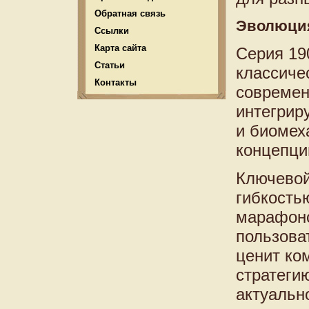
Обратная связь
Эволюция
Ссылки
Карта сайта
Серия 19
Статьи
классиче
Контакты
современ
интегрир
и биомех
концепци
Ключевой
гибкость
марафонс
пользова
ценит ко
стратеги
актуальн