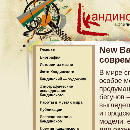
Васили
New Ba
Главная
соврем
Биография
Истории из жизни
В мире с
Фото Кандинского
особое м
Кандинский — художник
Этнографические
продуман
исследования
Кандинского
бегунов 
Работы в музеях мира
выглядет
Публикации
и городс
Исследователи о
модели, 
Кандинском
для разн
Премия Кандинского