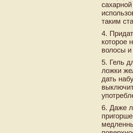
сахарной
использо
таким ст
4. Прида
которое 
волосы и
5. Гель 
ложки же
дать набу
выключит
употребл
6. Даже 
пригорше
медленны
поверхно