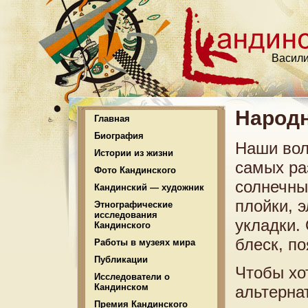
Васили
Народн
Главная
Биография
Наши вол
Истории из жизни
самых ра
Фото Кандинского
солнечны
Кандинский — художник
плойки, э
Этнографические
исследования
укладки.
Кандинского
блеск, п
Работы в музеях мира
Публикации
Чтобы хо
Исследователи о
Кандинском
альтерна
Премия Кандинского