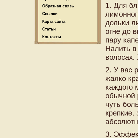
1. Для б
Обратная связь
лимонног
Ссылки
дольки л
Карта сайта
Статьи
огне до 
Контакты
пару кап
Налить в
волосах.
2. У вас 
жалко кр
каждого 
обычной 
чуть бол
крепкие,
абсолютн
3. Эффек