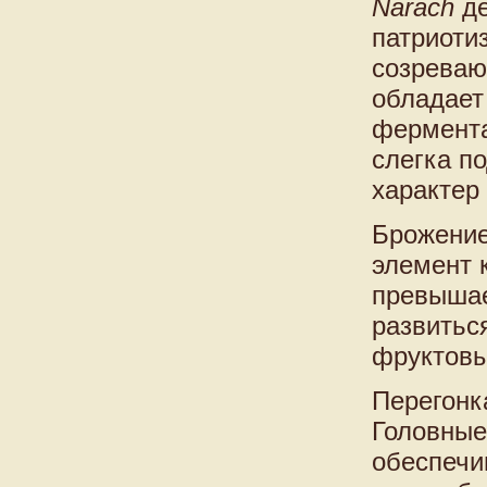
Narach
де
патриоти
созреваю
обладает
фермента
слегка п
характер
Брожение
элемент 
превышае
развитьс
фруктовы
Перегонк
Головные
обеспечи