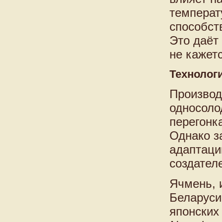
температ
способст
Это даёт
не кажет
Технолог
Произво
односоло
перегонк
Однако з
адаптаци
создател
Ячмень, 
Беларуси
японских