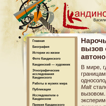
Васили
Нарочь
Главная
вызов 
Биография
Истории из жизни
автон
Фото Кандинского
Кандинский — художник
В мире, 
Этнографические
границам
исследования
Кандинского
односоло
Работы в музеях мира
Malt
стало
Публикации
вызовом.
Исследователи о
Кандинском
эксперим
Премия Кандинского