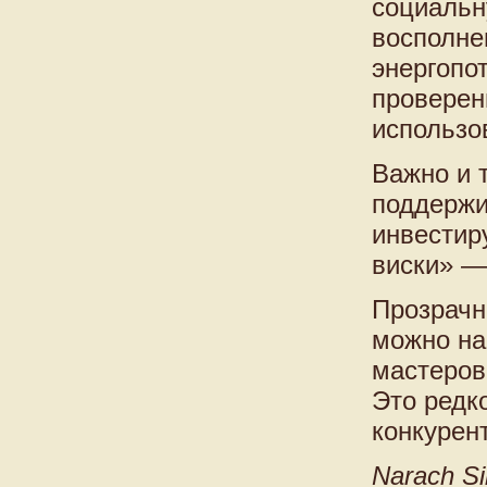
социальн
восполне
энергопо
проверен
использо
Важно и т
поддержи
инвестир
виски» — 
Прозрачн
можно на
мастеров
Это редк
конкурен
Narach Si