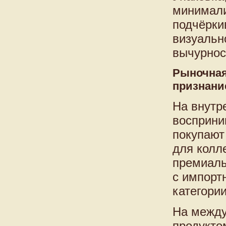
минимали
подчёрки
визуальн
вычурнос
Рыночная
признани
На внутр
восприни
покупают
для колл
премиаль
с импорт
категории
На межд
продукто