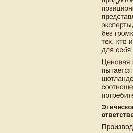
позицион
представ
эксперты
без гром
тех, кто 
для себя 
Ценовая 
пытается
шотландс
соотноше
потребит
Этическо
ответств
Произво