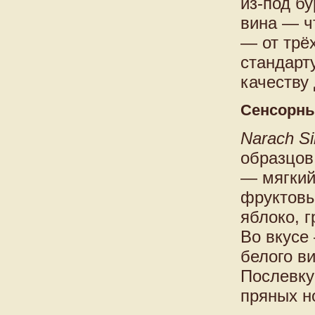
из-под бу
вина — ч
— от трё
стандарт
качеству
Сенсорны
Narach Si
образцов
— мягкий
фруктовы
яблоко, 
Во вкусе 
белого ви
Послевку
пряных но