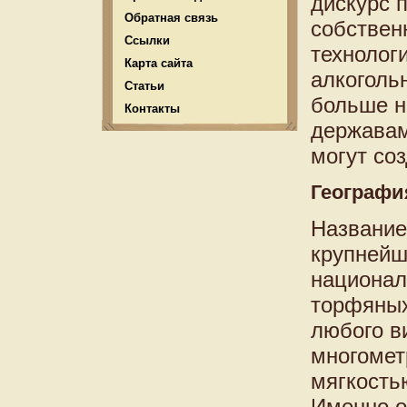
дискурс 
Обратная связь
собствен
Ссылки
технолог
Карта сайта
алкогольн
Статьи
больше н
Контакты
державам
могут соз
Географи
Названи
крупнейш
национал
торфяных
любого в
многомет
мягкость
Именно о