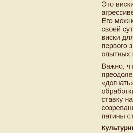
Это виски
агрессив
Его можн
своей су
виски дл
первого 
опытных 
Важно, ч
преодоле
«догнать
обработк
ставку на
созреван
патины с
Культурн