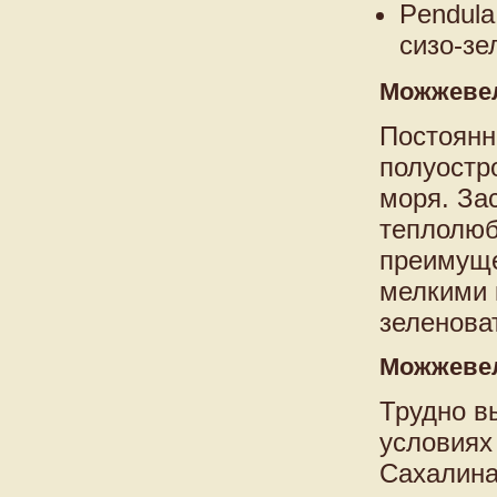
Pendula
сизо-зе
Можжеве
Постоянн
полуостр
моря. За
теплолюб
преимуще
мелкими 
зеленоват
Можжеве
Трудно в
условиях
Сахалина