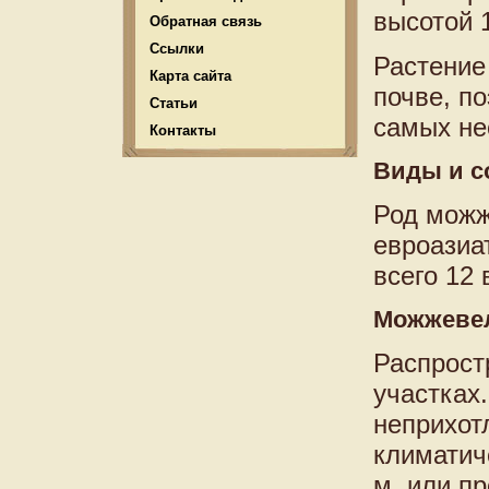
высотой 
Обратная связь
Ссылки
Растение
Карта сайта
почве, п
Статьи
самых не
Контакты
Виды и с
Род можж
евроазиа
всего 12
Можжеве
Распрост
участках
неприхот
климатич
м, или пр