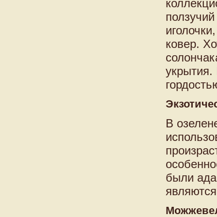
коллекци
ползучий
иголочки
ковер. Хо
солончак
укрытия.
гордость
Экзотиче
В озелен
использо
произрас
особенно
были ада
являются
Можжеве