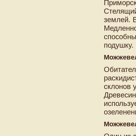
Приморск
Стелящий
землей. 
Медленно
способны
подушку.
Можжеве
Обитател
раскидист
склонов 
Древесин
использу
озеленен
Можжеве