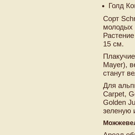
Голд Ко
Сорт Sch
молодых 
Растение
15 см.
Плакучие
Mayer), 
станут в
Для альп
Carpet, G
Golden J
зеленую 
Можжевел
Ареал об