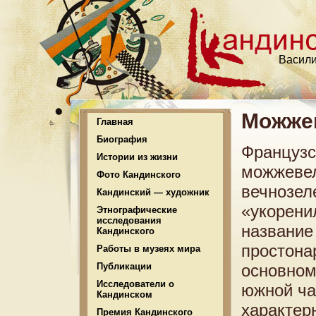
Васили
Можжев
Главная
Биография
Французс
Истории из жизни
можжевел
Фото Кандинского
вечнозел
Кандинский — художник
«укорени
Этнографические
исследования
название
Кандинского
простона
Работы в музеях мира
Публикации
основном
Исследователи о
южной ча
Кандинском
характер
Премия Кандинского