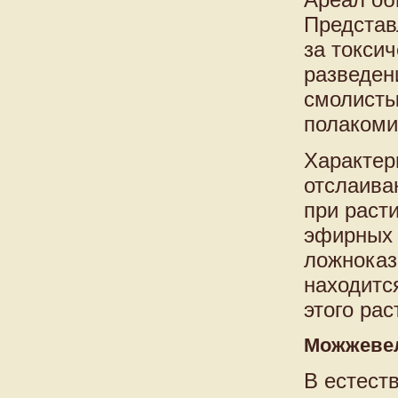
Представ
за токси
разведен
смолисты
полакоми
Характер
отслаива
при раст
эфирных 
ложноказ
находитс
этого ра
Можжевел
В естест