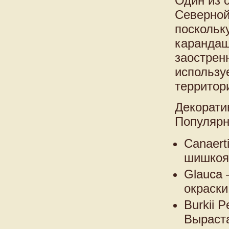
Один из 
Северной
поскольк
карандаш
заострен
использу
территор
Декорати
Популярн
Canaert
шишкояг
Glauca 
окраски
Burkii 
Выраста