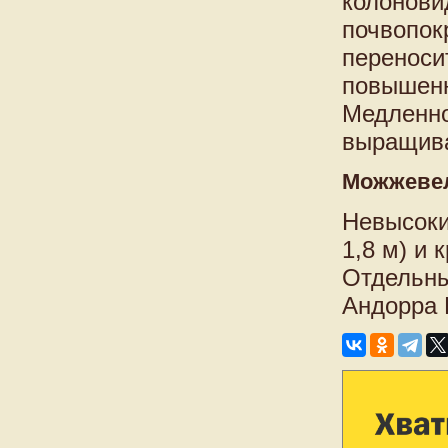
колонови
почвопок
переносит
повышенн
Медленно
выращива
Можжевел
Невысоки
1,8 м) и
Отдельны
Андорра 