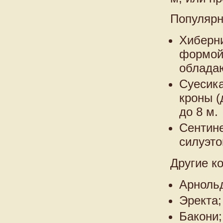
Популярн
Хиберни
формой 
обладаю
Суесик
кроны (
до 8 м.
Сентине
силуэто
Другие к
Арноль
Эректа;
Бакони;