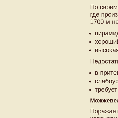
По своем
где прои
1700 м н
пирамид
хороший
высокая
Недостат
в прите
слабоу
требует
Можжевел
Поражает