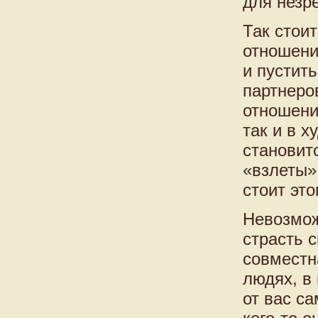
для незр
Так стои
отношени
и пустит
партнеро
отношени
так и в х
становит
«взлеты» 
стоит это
Невозмож
страсть с
совместн
людях, в 
от вас са