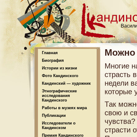
Васили
Можно 
Главная
Биография
Многие н
Истории из жизни
страсть в
Фото Кандинского
недели в
Кандинский — художник
которые 
Этнографические
исследования
Кандинского
Так можн
Работы в музеях мира
свою и с
Публикации
чувства?
Исследователи о
Кандинском
страсти 
Премия Кандинского