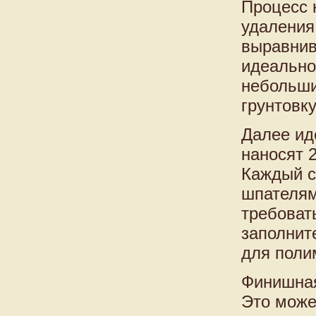
Процесс 
удаления
выравнив
идеально
небольши
грунтовк
Далее ид
наносят 
Каждый с
шпателям
требоват
заполнит
для полим
Финишная
Это може