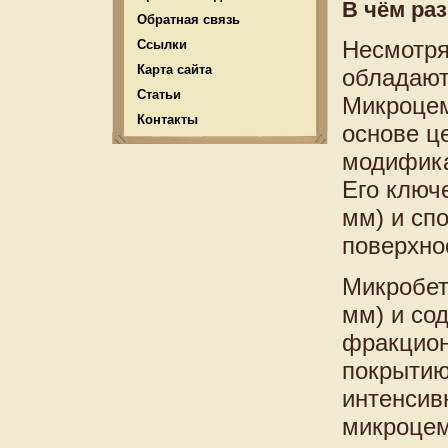
В чём ра
Обратная связь
Несмотря
Ссылки
Карта сайта
обладают
Статьи
Микроцем
Контакты
основе ц
модифика
Его ключ
мм) и сп
поверхно
Микробето
мм) и со
фракцион
покрытию
интенсив
микроцем