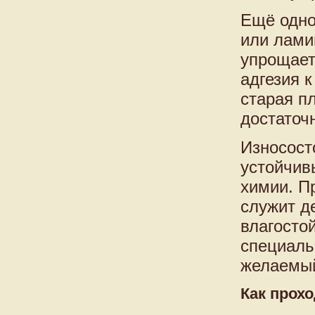
Ещё одно
или лами
упрощает
адгезия к
старая п
достаточ
Износост
устойчив
химии. П
служит д
влагосто
специаль
желаемый
Как прохо