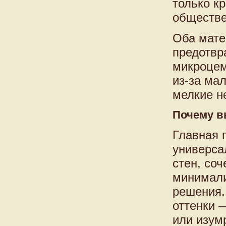
только кр
обществе
Оба мате
предотвр
микроцем
из-за ма
мелкие н
Почему в
Главная 
универсал
стен, со
минимали
решения.
оттенки 
или изум