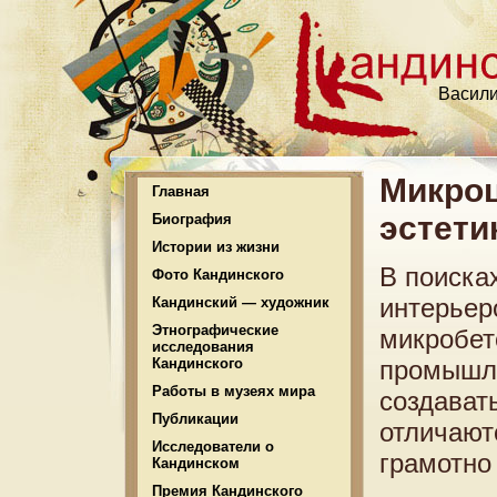
Васили
Микроц
Главная
эстети
Биография
Истории из жизни
В поиска
Фото Кандинского
интерьер
Кандинский — художник
Этнографические
микробет
исследования
Кандинского
промышле
Работы в музеях мира
создават
Публикации
отличают
Исследователи о
грамотно
Кандинском
Премия Кандинского