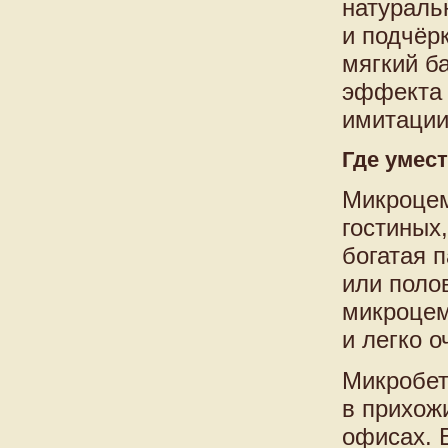
натураль
и подчёр
мягкий б
эффекта 
имитации
Где умес
Микроцем
гостиных,
богатая 
или поло
микроцем
и легко 
Микробет
в прихож
офисах. 