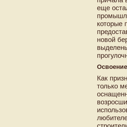
еще оста
промышле
которые 
предоста
новой бе
выделены
прогулоч
Освоение
Как приз
только м
оснащенн
возросши
использо
любителе
строител