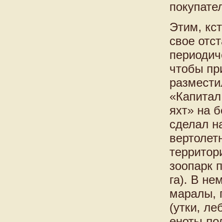
покупате
Этим, кс
свое отст
периодич
чтобы пр
размести
«Капитал
яхт» на 
сделал н
вертолет
территор
зоопарк 
га). В н
маралы, 
(утки, ле
еноты-по