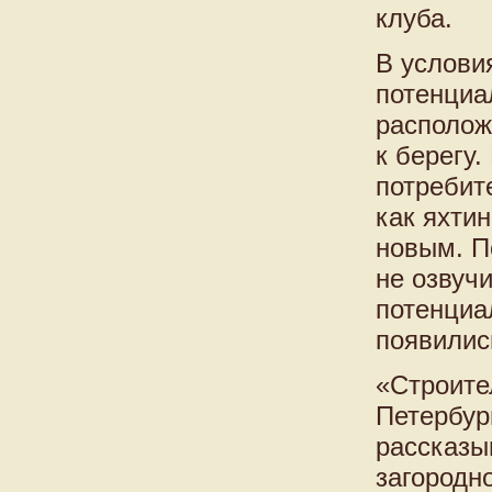
клуба.
В услови
потенциа
располож
к берегу
потребит
как яхти
новым. П
не озвучи
потенциа
появилис
«Строите
Петербур
рассказы
загородн