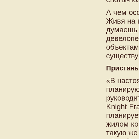
А чем ос
Живя на 
думаешь 
девелопе
объектам
существу
Пристань 
«В насто
планирую
руководи
Knight Fr
планируе
жилом ко
такую же