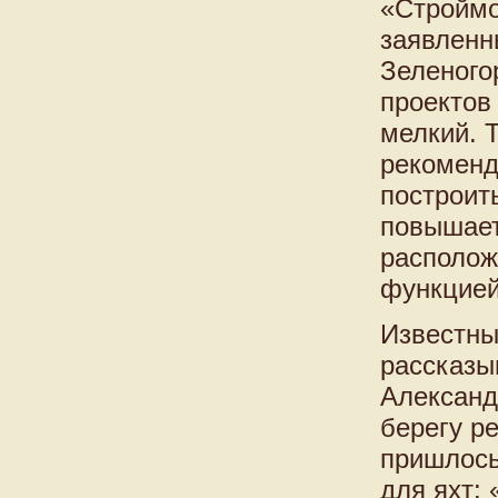
«Строймо
заявленн
Зеленого
проектов
мелкий. 
рекоменд
построить
повышает
располож
функцией
Известны
рассказы
Александ
берегу р
пришлось
для яхт: