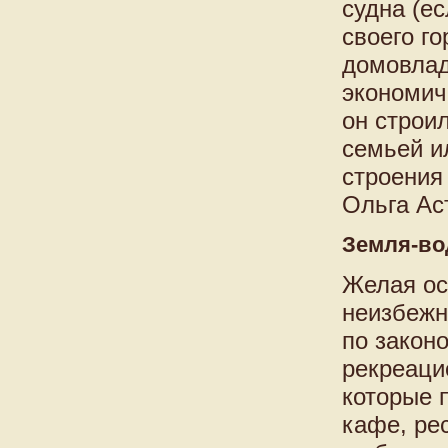
судна (ес
своего го
домовлад
экономич
он строи
семьей и
строения 
Ольга Ас
Земля-во
Желая ос
неизбежн
по закон
рекреаци
которые 
кафе, ре