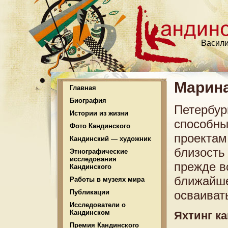
Васили
Марина
Главная
Биография
Петербур
Истории из жизни
способны
Фото Кандинского
проектам
Кандинский — художник
близость 
Этнографические
исследования
прежде в
Кандинского
ближайше
Работы в музеях мира
Публикации
осваиват
Исследователи о
Кандинском
Яхтинг к
Премия Кандинского