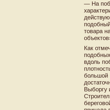
— На поб
характери
действую
подобный
товара н
объектов
Как отме
подобных
вдоль по
плотност
большой 
достаточ
Выборгу 
Строител
берегово
причала 