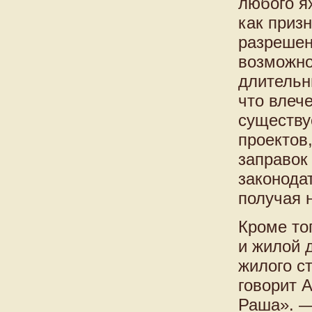
любого я
как приз
разрешен
возможно
длительн
что влече
существу
проектов
заправок
законодат
получая 
Кроме то
и жилой 
жилого с
говорит 
Раша». —