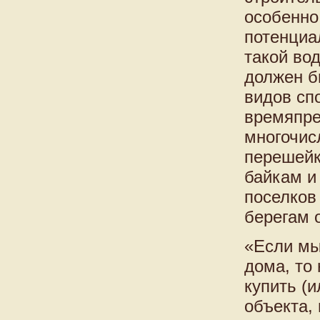
особенно
потенциа
такой во
должен б
видов сп
времяпре
многочис
перешейк
байкам и
поселков
берегам 
«Если мы
дома, то 
купить (
объекта,