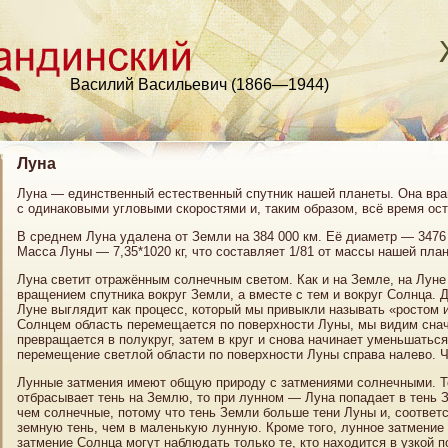
Василий Васильевич (1866—1944)
Луна
Луна — единственный естественный спутник нашей планеты. Она вращ
с одинаковыми угловыми скоростями и, таким образом, всё время ост
В среднем Луна удалена от Земли на 384 000 км. Её диаметр — 3476 
Масса Луны — 7,35*1020 кг, что составляет 1/81 от массы нашей пла
Луна светит отражённым солнечным светом. Как и на Земле, на Луне
вращением спутника вокруг Земли, а вместе с тем и вокруг Солнца. 
Луне выглядит как процесс, который мы привыкли называть «ростом и
Солнцем область перемещается по поверхности Луны, мы видим снач
превращается в полукруг, затем в круг и снова начинает уменьшаться
перемещение светлой области по поверхности Луны справа налево. 
Лунные затмения имеют общую природу с затмениями солнечными. Т
отбрасывает тень на Землю, то при лунном — Луна попадает в тень
чем солнечные, потому что тень Земли больше тени Луны и, соответ
земную тень, чем в маленькую лунную. Кроме того, лунное затмение 
затмение Солнца могут наблюдать только те, кто находится в узкой 