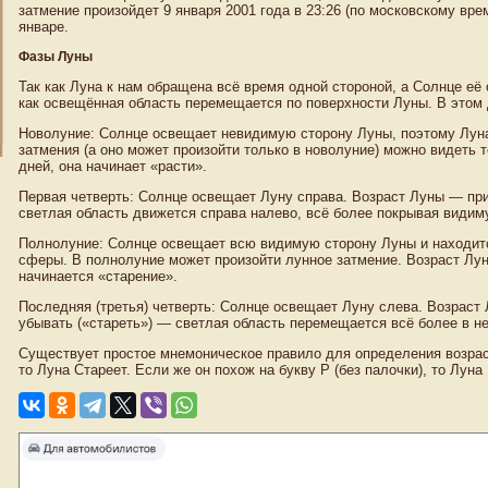
затмение произойдет 9 января 2001 года в 23:26 (по московскому вр
январе.
Фазы Луны
Так как Луна к нам обращена всё время одной стороной, а Солнце её
как освещённая область перемещается по поверхности Луны. В этом
Новолуние: Солнце освещает невидимую сторону Луны, поэтому Луна
затмения (а оно может произойти только в новолуние) можно видеть
дней, она начинает «расти».
Первая четверть: Солнце освещает Луну справа. Возраст Луны — пр
светлая область движется справа налево, всё более покрывая видим
Полнолуние: Солнце освещает всю видимую сторону Луны и находитс
сферы. В полнолуние может произойти лунное затмение. Возраст Лун
начинается «старение».
Последняя (третья) четверть: Солнце освещает Луну слева. Возраст
убывать («стареть») — светлая область перемещается всё более в 
Существует простое мнемоническое правило для определения возрас
то Луна Стареет. Если же он похож на букву Р (без палочки), то Луна 