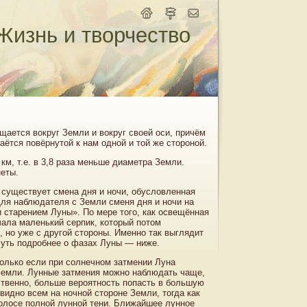
Жизнь и творчество
ается вокруг Земли и вокруг своей оси, причём
аётся повёрнутой к нам одной и той же стороной.
км, т.е. в 3,8 раза меньше диаметра Земли.
неты.
 существует смена дня и ночи, обусловленная
Для наблюдателя с Земли сменя дня и ночи на
 старением Луны». По мере того, как освещённая
ала маленький серпик, который потом
, но уже с другой стороны. Именно так выглядит
Чуть подробнее о фазах Луны — ниже.
олько если при солнечном затмении Луна
 Земли. Лунные затмения можно наблюдать чаще,
ственно, больше вероятность попасть в большую
видно всем на ночной стороне Земли, тогда как
полосе полной лунной тени. Ближайшее лунное