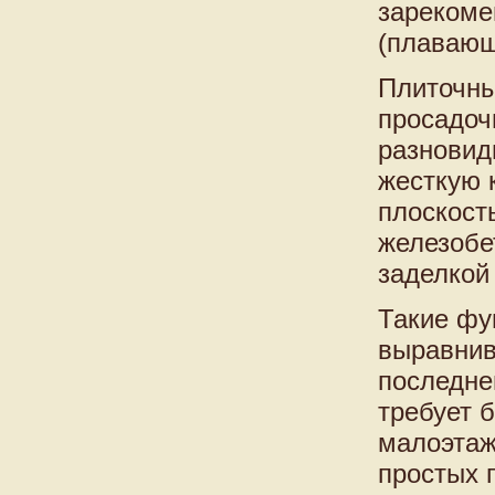
зарекоме
(плаваю
Плиточны
просадоч
разновид
жесткую 
плоскост
железобе
заделкой
Такие фу
выравнив
последне
требует 
малоэтаж
простых 