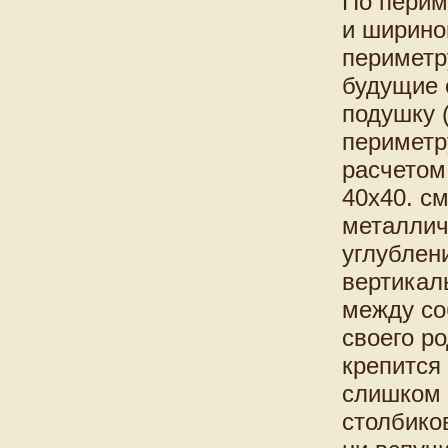
По перим
и ширино
периметр
будущие 
подушку 
периметр
расчетом
40х40. с
металлич
углублен
вертикал
между со
своего р
крепится
слишком 
столбиков