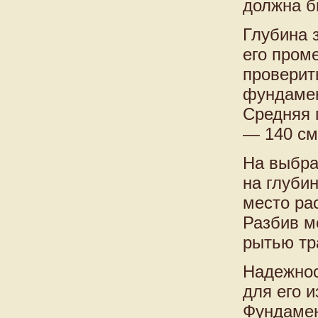
должна б
Глубина 
его пром
проверит
фундамен
Средняя 
— 140 см
На выбра
на глуби
место ра
Разбив м
рытью т
Надежнос
для его 
Фундамен