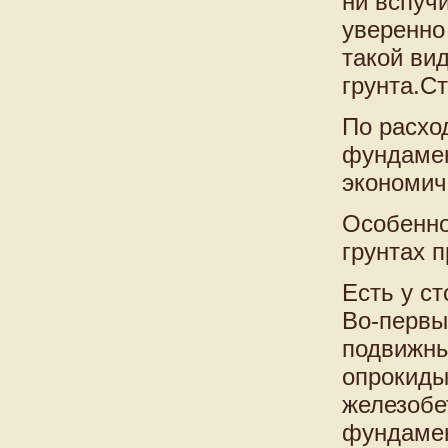
ни вспуч
уверенно
такой ви
грунта.С
По расхо
фундамен
экономич
Особенно
грунтах 
Есть у с
Во-первы
подвижны
опрокиды
железобе
фундамен