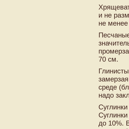
Хрящеват
и не раз
не менее
Песчаные
значител
промерза
70 см.
Глинисты
замерзая
среде (б
надо зак
Суглинки 
Суглинки
до 10%. 