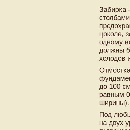
Забирка 
столбами
предохра
цоколе, 
одному в
должны б
холодов 
Отмостка
фундамен
до 100 с
равным 0
ширины).
Под любы
на двух 