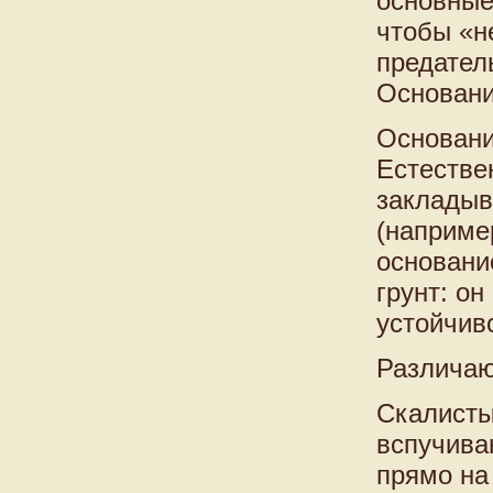
основные
чтобы «не
предател
Основани
Основани
Естестве
закладыв
(наприме
основани
грунт: о
устойчив
Различаю
Скалисты
вспучива
прямо на