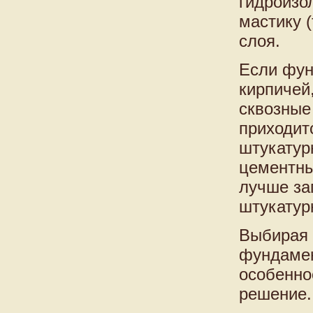
гидроизо
мастику 
слоя.
Если фун
кирпичей
сквозные
приходит
штукатур
цементны
лучше за
штукатур
Выбирая 
фундамен
особенно
решение.