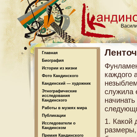
Васили
Ленточ
Главная
Биография
Фунламен
Истории из жизни
каждого 
Фото Кандинского
незыблем
Кандинский — художник
служила 
Этнографические
исследования
начинать
Кандинского
следующи
Работы в музеях мира
Публикации
1. Какой
Исследователи о
Кандинском
размеры,
Премия Кандинского