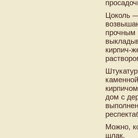
просадоч
Цоколь —
возвышаю
прочным 
выкладыв
кирпич-ж
растворо
Штукатур
каменной
кирпичом
дом с де
выполнен
респекта
Можно, к
шлак.