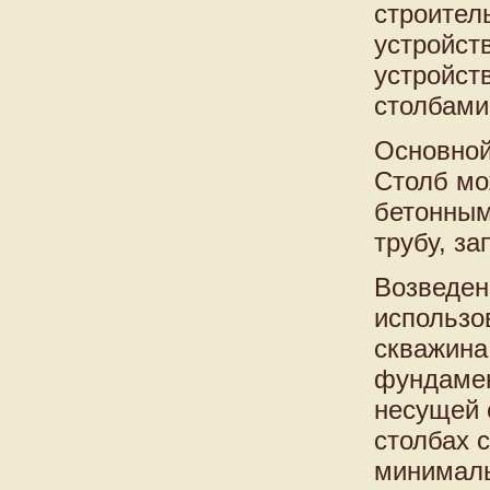
строител
устройст
устройст
столбами
Основной
Столб мо
бетонным
трубу, з
Возведен
использо
скважина
фундамен
несущей 
столбах 
минималь