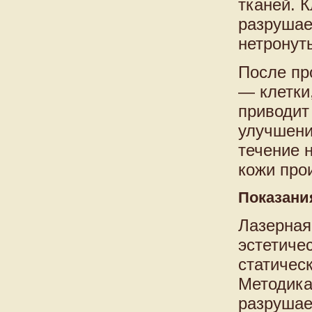
тканей. 
разрушае
нетронут
После пр
— клетки,
приводит
улучшени
течение 
кожи про
Показани
Лазерная
эстетиче
статическ
Методика
разрушае