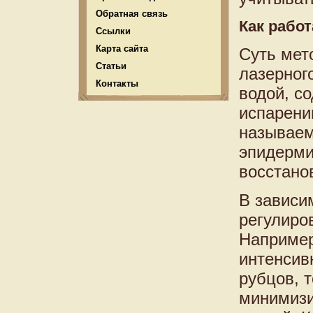
Обратная связь
Как рабо
Ссылки
Карта сайта
Суть мет
Статьи
лазерног
Контакты
водой, с
испарени
называем
эпидерми
восстано
В зависи
регулиро
Например
интенсив
рубцов, т
минимизи