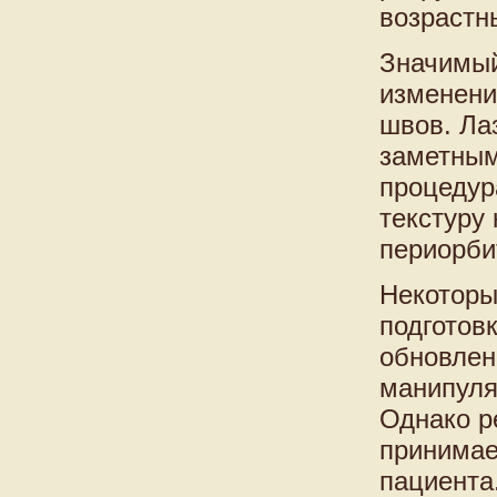
возрастн
Значимый
изменени
швов. Ла
заметным
процедур
текстуру
периорби
Некоторы
подготов
обновлен
манипуля
Однако р
принимае
пациента