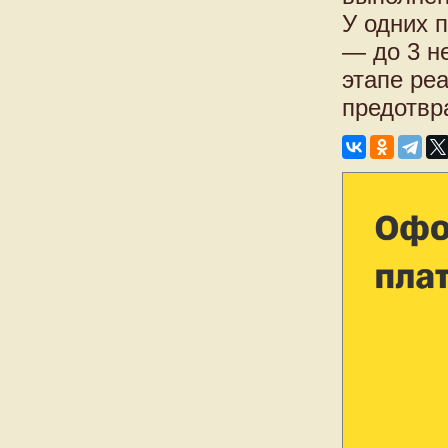
У одних 
— до 3 н
этапе ре
предотвр