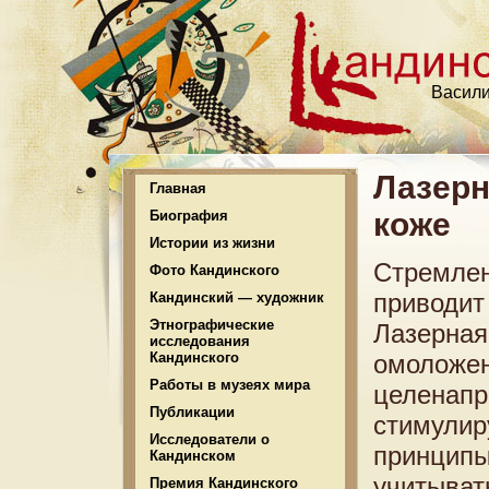
Васили
Лазерн
Главная
коже
Биография
Истории из жизни
Стремлен
Фото Кандинского
приводит
Кандинский — художник
Этнографические
Лазерная
исследования
Кандинского
омоложен
Работы в музеях мира
целенапр
Публикации
стимулир
Исследователи о
принципы
Кандинском
учитыват
Премия Кандинского