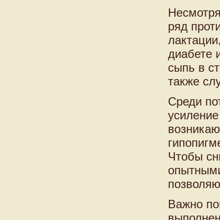
Несмотря
ряд прот
лактации
диабете 
сыпь в с
также сл
Среди по
усиление 
возникаю
гипопигм
Чтобы сн
опытными
позволяю
Важно пон
выполнен