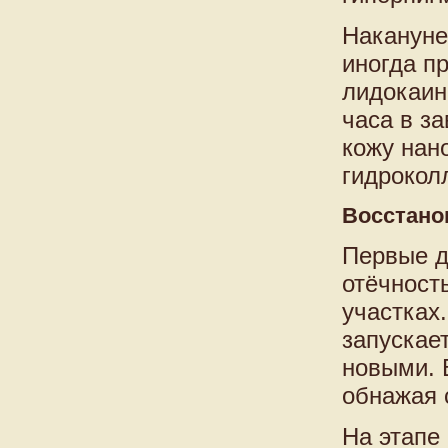
Накануне
иногда п
лидокаин
часа в з
кожу нан
гидрокол
Восстано
Первые д
отёчност
участках
запускае
новыми. 
обнажая 
На этапе