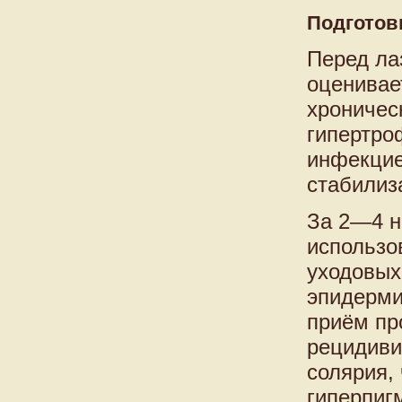
Подготовк
Перед ла
оценивае
хроничес
гипертро
инфекцие
стабилиз
За 2—4 н
использо
уходовых
эпидерми
приём пр
рецидиви
солярия,
гиперпиг