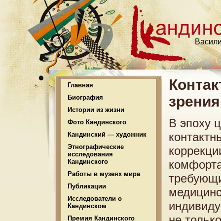
Васили
Контак
Главная
зрения
Биография
Истории из жизни
В эпоху 
Фото Кандинского
контактн
Кандинский — художник
Этнографические
коррекци
исследования
Кандинского
комфорта
Работы в музеях мира
требующи
Публикации
медицинс
Исследователи о
индивиду
Кандинском
не только
Премия Кандинского