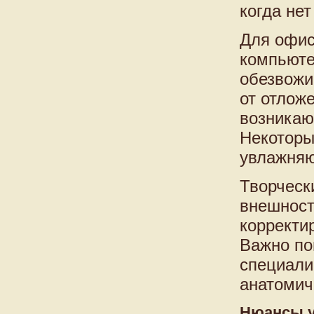
когда не
Для офис
компьюте
обезвожи
от отлож
возникаю
Некоторы
увлажняю
Творческ
внешност
корректи
Важно по
специали
анатомич
Нюансы у