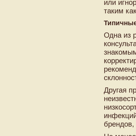
или игно
таким как
Типичные
Одна из 
консульт
знакомым
корректи
рекоменд
склоннос
Другая п
неизвест
низкосор
инфекций
брендов,