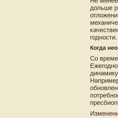
Не менее
дольше р
отложени
механиче
качестве
годности.
Когда не
Со време
Ежегодно
динамику
Например
обновлен
потребно
пресбиоп
Изменени