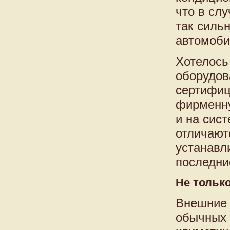
что в сл
так силь
автомоби
Хотелось
оборудов
сертифиц
фирменну
и на сис
отличают
устанавл
последни
Не только
Внешние 
обычных 