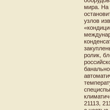
оборудов
мира. На
останови
узлов из
«кондици
междунар
конденса
закуплен
ролик, б
российск
банально
автомати
температ
специспы
климатич
21113, 2