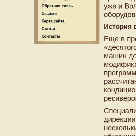
уже и Во
Обратная связь
оборудов
Ссылки
Карта сайта
История 
Статьи
Контакты
Еще в пр
«десятог
машин до
модифика
программ
рассчита
кондицио
ресиверо
Специали
дирекции
нескольк