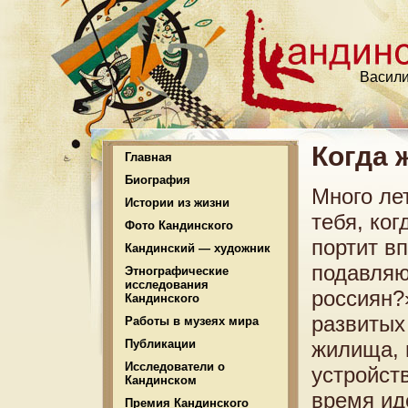
Васили
Когда 
Главная
Биография
Mного лет
Истории из жизни
тебя, ког
Фото Кандинского
портит в
Кандинский — художник
подавляю
Этнографические
исследования
россиян?
Кандинского
развитых
Работы в музеях мира
Публикации
жилища, 
Исследователи о
устройст
Кандинском
время ид
Премия Кандинского