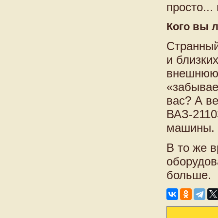
просто..
Кого вы 
Странный
и близки
внешнюю 
«забывае
вас? А в
ВАЗ-2110
машины.
В то же 
оборудов
больше.