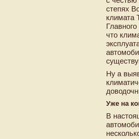
с честью
степях В
климата 
Главного
что клим
эксплуат
автомоби
существ
Ну а выя
климатич
доводочн
Уже на к
В настоя
автомоби
нескольк