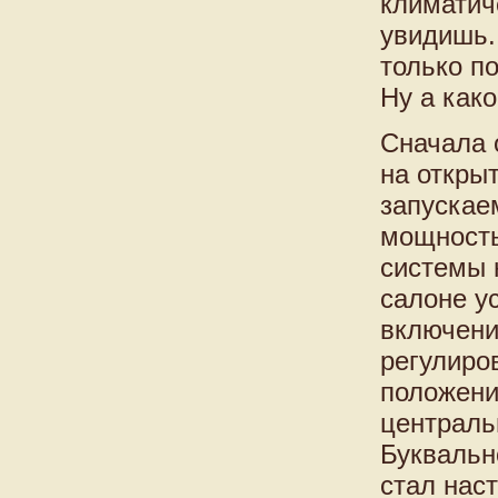
климатич
увидишь.
только п
Ну а как
Сначала 
на откры
запускае
мощность
системы 
салоне у
включени
регулиро
положени
централь
Буквальн
стал нас