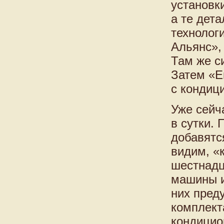
установк
а те дет
технолог
Альянс»
Там же с
Затем «Е
с кондиц
Уже сейч
в сутки.
добавятс
видим, «
шестнадц
машины и
них пред
комплект
кондицио