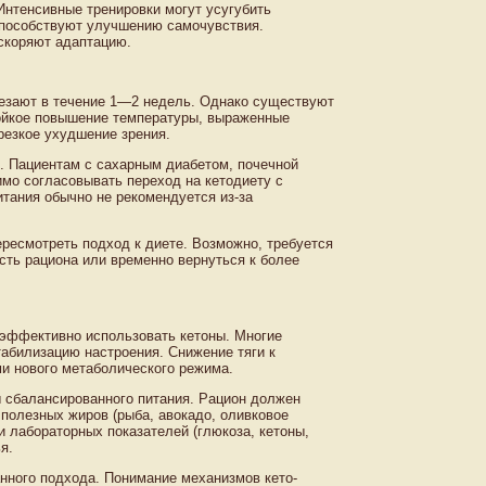
Интенсивные тренировки могут усугубить
 способствуют улучшению самочувствия.
скоряют адаптацию.
чезают в течение 1—2 недель. Однако существуют
тойкое повышение температуры, выраженные
резкое ухудшение зрения.
. Пациентам с сахарным диабетом, почечной
мо согласовывать переход на кетодиету с
ания обычно не рекомендуется из-за
ресмотреть подход к диете. Возможно, требуется
сть рациона или временно вернуться к более
 эффективно использовать кетоны. Многие
абилизацию настроения. Снижение тяги к
и нового метаболического режима.
 сбалансированного питания. Рацион должен
 полезных жиров (рыба, авокадо, оливковое
и лабораторных показателей (глюкоза, кетоны,
я.
анного подхода. Понимание механизмов кето-