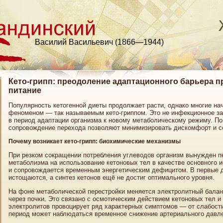
Василий Васильевич (1866—1944)
Кето-грипп: преодоление адаптационного барьера п
питание
Популярность кетогенной диеты продолжает расти, однако многие н
феноменом — так называемым кето-гриппом. Это не инфекционное за
в период адаптации организма к новому метаболическому режиму. П
сопровождение перехода позволяют минимизировать дискомфорт и с
Почему возникает кето-грипп: биохимические механизмы
При резком сокращении потребления углеводов организм вынужден п
метаболизма на использование кетоновых тел в качестве основного и
и сопровождается временным энергетическим дефицитом. В первые д
истощаются, а синтез кетонов ещё не достиг оптимального уровня.
На фоне метаболической перестройки меняется электролитный баланс
через почки. Это связано с осмотическим действием кетоновых тел 
электролитов провоцирует ряд характерных симптомов — от слабости
период может наблюдаться временное снижение артериального давл