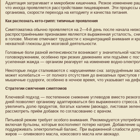
Адаптация затрагивает и микробиом кишечника. Резкое изменение ра
что иногда проявляется расстройствами пищеварения. Эти процессы 
организма, скорости перехода на кетодиету и качества питания.
Как распознать кето-грипп: типичные проявления
Симптоматика обычно проявляется на 2—4-й день после начала низк
распространёнными признаками являются выраженная усталость, сн
в голове. Многие отмечают трудности с концентрацией внимания и кр
нехваткой глюкозы для мозговой деятельности.
Головные боли разной интенсивности возникают у значительной час
головокружением, особенно при резких движениях или подъёме с пос
усиленная жажда — организм реагирует на изменение водно-электрол
Некоторые люди сталкиваются с нарушениями сна: затруднённым за
может колебаться — от полного отсутствия до внезапных приступов 
мышечные судороги, особенно в ночное время, что указывает на деф
Стратегии смягчения симптомов
Ключевой подход — постепенное снижение углеводов вместо резкого
дней позволяет организму адаптироваться без выраженного стресса.
увеличить долю продуктов, богатых калием (авокадо, листовая зелень
рассмотреть приём добавок по согласованию с врачом.
Питьевой режим требует особого внимания. Рекомендуется употребля
включая бульоны, которые восполняют потерю натрия. Добавление щ
поддерживать электролитный баланс. При выраженной слабости допу
жиров — оливкового масла, кокосового масла или авокадо.