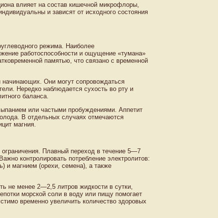
циона влияет на состав кишечной микрофлоры,
индивидуальны и зависят от исходного состояния
оуглеводного режима. Наиболее
ижение работоспособности и ощущение «тумана»
атковременной памятью, что связано с временной
ти начинающих. Они могут сопровождаться
тели. Нередко наблюдается сухость во рту и
итного баланса.
сыпанием или частыми пробуждениями. Аппетит
голода. В отдельных случаях отмечаются
ицит магния.
 ограничения. Плавный переход в течение 5—7
 Важно контролировать потребление электролитов:
) и магнием (орехи, семена), а также
ть не менее 2—2,5 литров жидкости в сутки,
епотки морской соли в воду или пищу помогает
стимо временно увеличить количество здоровых