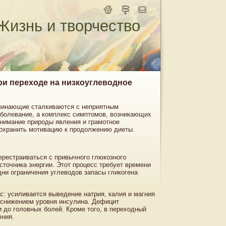
Жизнь и творчество
ри переходе на низкоуглеводное
ачинающие сталкиваются с неприятным
болевание, а комплекс симптомов, возникающих
онимание природы явления и грамотное
охранить мотивацию к продолжению диеты.
ерестраиваться с привычного глюкозного
сточника энергии. Этот процесс требует времени
ни ограничения углеводов запасы гликогена
: усиливается выведение натрия, калия и магния
и снижением уровня инсулина. Дефицит
 до головных болей. Кроме того, в переходный
ения.