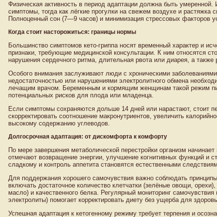
Физическая активность в период адаптации должна быть умеренной. 
симптомы, тогда как лёгкие прогулки на свежем воздухе и растяжка
Полноценный сон (7—9 часов) и минимизация стрессовых факторов у
Когда стоит насторожиться: границы нормы
Большинство симптомов кето-гриппа носят временный характер и ис
признаки, требующие медицинской консультации. К ним относятся с
нарушения сердечного ритма, длительная рвота или диарея, а также 
Особого внимания заслуживают люди с хроническими заболеваниями
недостаточностью или нарушениями электролитного обмена необходи
лечащим врачом. Беременным и кормящим женщинам такой режим пит
потенциальных рисков для плода или младенца.
Если симптомы сохраняются дольше 14 дней или нарастают, стоит пе
скорректировать соотношение макронутриентов, увеличить калорийно
высокому содержанию углеводов.
Долгосрочная адаптация: от дискомфорта к комфорту
По мере завершения метаболической перестройки организм начинает
отмечают возвращение энергии, улучшение когнитивных функций и ст
сладкому и контроль аппетита становятся естественными следствиям
Для поддержания хорошего самочувствия важно соблюдать принципы
включать достаточное количество клетчатки (зелёные овощи, орехи),
масло) и качественного белка. Регулярный мониторинг самочувствия 
электролиты) помогает корректировать диету без ущерба для здоровь
Успешная адаптация к кетогенному режиму требует терпения и осозн